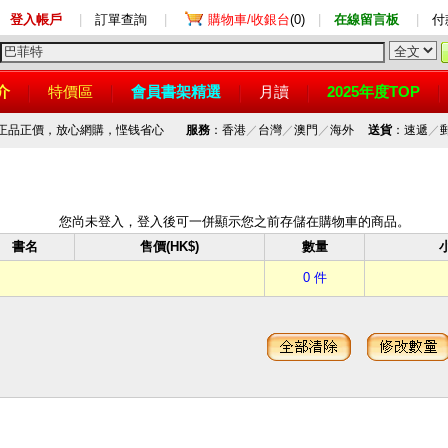
登入帳戶
|
訂單查詢
|
購物車/收銀台
(0)
|
在線留言板
|
付
介
特價區
會員書架精選
月讀
2025年度TOP
，正品正價，放心網購，悭钱省心
服務
：香港
／
台灣
／
澳門
／
海外
送貨
：速遞
／
您尚未登入，登入後可一併顯示您之前存儲在購物車的商品。
書名
售價(HK$)
數量
小
0 件