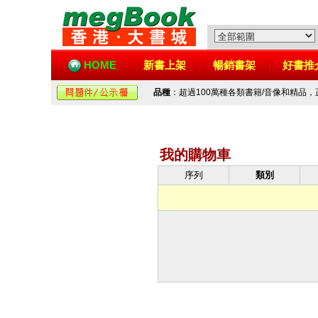
HOME
新書上架
暢銷書架
好書推
品種
：超過100萬種各類書籍/音像和精品
我的購物車
序列
類別