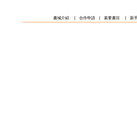
書城介紹
|
合作申請
|
索要書目
|
新