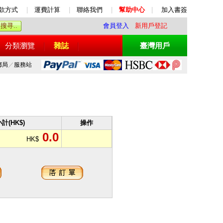
款方式
|
運費計算
|
聯絡我們
|
幫助中心
|
加入書簽
會員登入
新用戶登記
分類瀏覽
雜誌
臺灣用戶
郵局
／
服務站
計(HK$)
操作
0.0
HK$