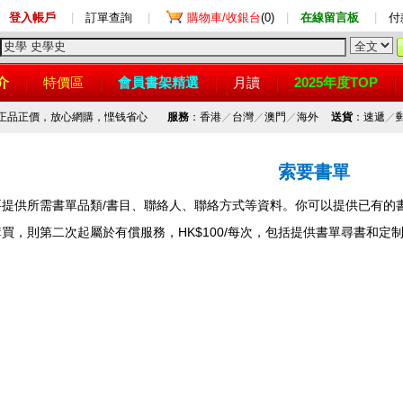
登入帳戶
|
訂單查詢
|
購物車/收銀台
(0)
|
在線留言板
|
付
介
特價區
會員書架精選
月讀
2025年度TOP
，正品正價，放心網購，悭钱省心
服務
：香港
／
台灣
／
澳門
／
海外
送貨
：速遞
／
索要書單
要提供所需書單品類/書目、聯絡人、聯絡方式等資料。你可以提供已有的
買，則第二次起屬於有償服務，HK$100/每次，包括提供書單尋書和定