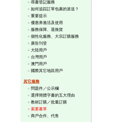
●
尋書登記服務
●
如何追踪訂單包裹的派送？
●
重要提示
●
優惠券激活及使用
●
服務保障、退換貨
●
個性化服務、大宗訂購服務
●
廣告刊登
●
大陸用戶
●
台灣用戶
●
澳門用戶
●
國際其它地區用戶
其它服務
●
問題件／公示欄
●
選擇簡體字書的五大理由
●
教材訂購／批量訂購
●
索要書單
●
商戶合作、代售