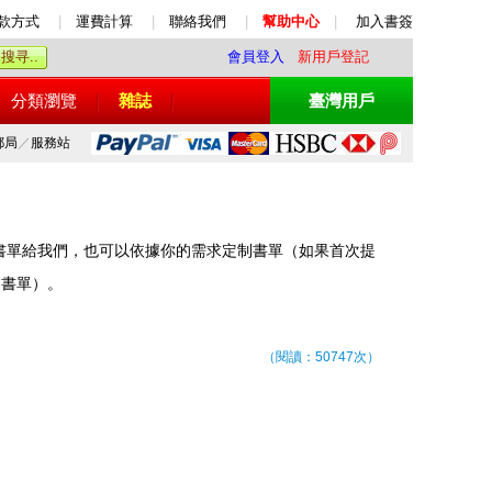
款方式
|
運費計算
|
聯絡我們
|
幫助中心
|
加入書簽
會員登入
新用戶登記
分類瀏覽
雜誌
臺灣用戶
郵局
／
服務站
書單給我們，也可以依據你的需求定制書單（如果首次提
制書單）。
（閱讀：50747次）