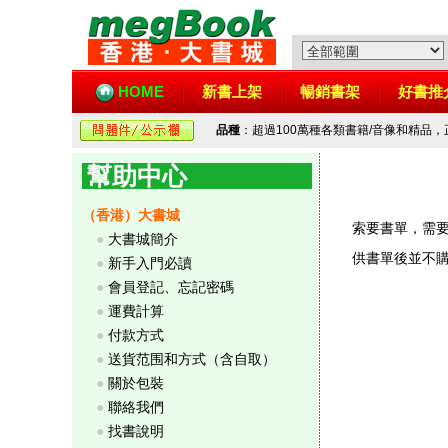
HOME
新書上架
暢銷書架
好書推
品種
：超過100萬種各類書籍/音像和精品
幫助中心
（香港）大書城
索要書單，需
●
大書城簡介
供書單後並不購
●
新手入門必讀
●
會員登記、忘記密碼
●
運費計算
●
付款方式
●
送貨范围和方式（含自取）
●
關於包裝
●
聯絡我們
●
找書說明