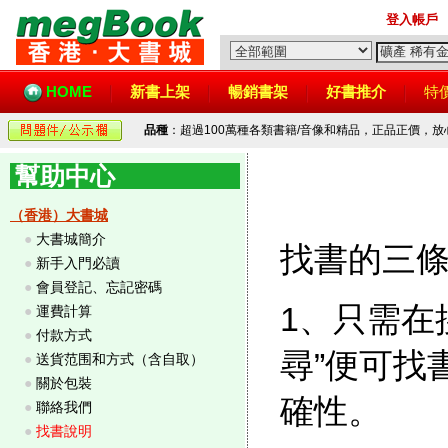
登入帳戶
HOME
新書上架
暢銷書架
好書推介
特
品種
：超過100萬種各類書籍/音像和精品，正品正價，
幫助中心
（香港）大書城
●
大書城簡介
找書的三
●
新手入門必讀
●
會員登記、忘記密碼
1、只需在
●
運費計算
●
付款方式
尋”便可找
●
送貨范围和方式（含自取）
●
關於包裝
確性。
●
聯絡我們
●
找書說明