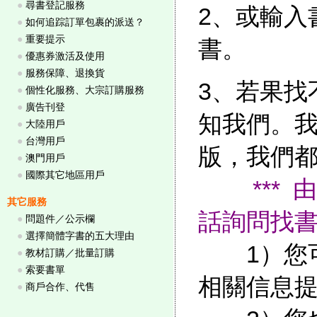
●
尋書登記服務
2、或輸入書
●
如何追踪訂單包裹的派送？
●
重要提示
書。
●
優惠券激活及使用
●
服務保障、退換貨
3、若果找
●
個性化服務、大宗訂購服務
●
廣告刊登
知我們。我
●
大陸用戶
●
台灣用戶
版，我們
●
澳門用戶
●
國際其它地區用戶
***
其它服務
話詢問找
●
問題件／公示欄
●
選擇簡體字書的五大理由
1）您可以
●
教材訂購／批量訂購
●
索要書單
相關信息
●
商戶合作、代售