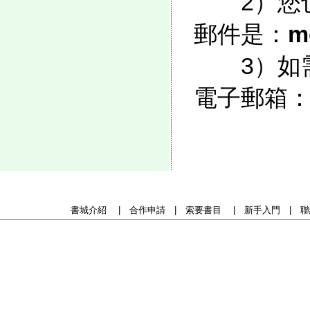
2）您也
郵件是：
m
3）如需
電子郵箱
書城介紹
|
合作申請
|
索要書目
|
新手入門
|
聯