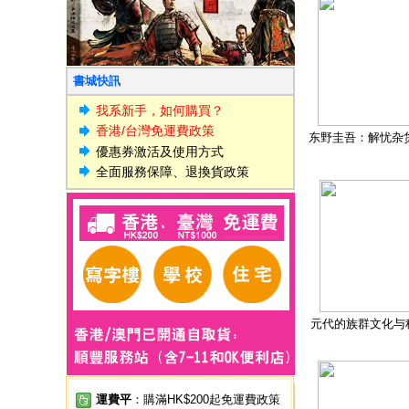
書城快訊
我系新手，如何購買？
香港/台灣免運費政策
东野圭吾：解忧杂
優惠券激活及使用方式
全面服務保障、退換貨政策
元代的族群文化与
運費平
：購滿HK$200起免運費政策