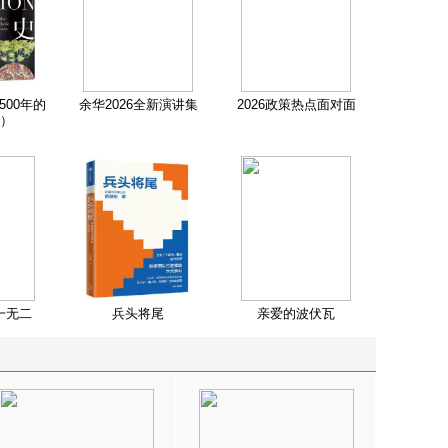
500年的
余华2026全新演讲集
2026政策热点面对面
）
一无二
兵头将尾
亲爱的波伏瓦