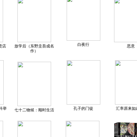
白夜行
货店
放学后（东野圭吾成名
恶意
作）
科举
孔子的门徒
汇率原来如
七十二物候：顺时生活