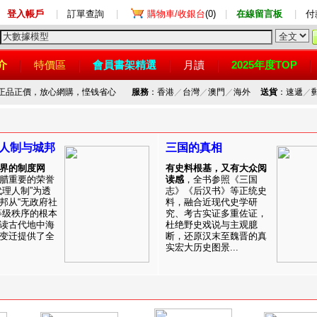
登入帳戶
|
訂單查詢
|
購物車/收銀台
(0)
|
在線留言板
|
付
介
特價區
會員書架精選
月讀
2025年度TOP
，正品正價，放心網購，悭钱省心
服務
：香港
／
台灣
／
澳門
／
海外
送貨
：速遞
／
人制与城邦
三国的真相
界的制度网
有史料根基，又有大众阅
腊重要的荣誉
读感
，全书参照《三国
代理人制”为透
志》《后汉书》等正统史
邦从“无政府社
料，融合近现代史学研
等级秩序的根本
究、考古实证多重佐证，
读古代地中海
杜绝野史戏说与主观臆
变迁提供了全
断，还原汉末至魏晋的真
实宏大历史图景...