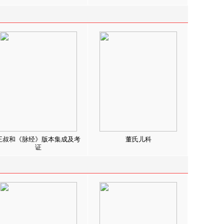
王叔和《脉经》版本集成及考
董氏儿科
证