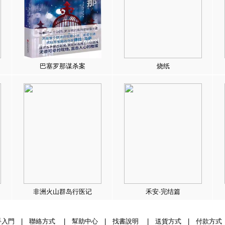
巴塞罗那谋杀案
烧纸
非洲火山群岛行医记
禾安·完结篇
手入門
|
聯絡方式
|
幫助中心
|
找書說明
|
送貨方式
|
付款方式