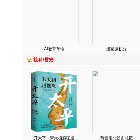
AI教育革命
漫画微积分
社科/哲史
开太平：宋太祖赵匡胤
魏晋南北朝史札记