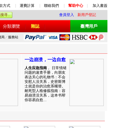
款方式
|
運費計算
|
聯絡我們
|
幫助中心
|
加入書簽
會員登入
新用戶登記
分類瀏覽
雜誌
臺灣用戶
郵局
／
服務站
一边崩溃，一边自愈
人生应急指南
， 日常情绪
问题的速查手册，向朋友
表达关心的礼物书：不会
安慰人没关系，史密斯博
士就是你的治愈系嘴替。
耐死型人格修炼指南：容
易崩溃没关系，这本书帮
你容易自愈...