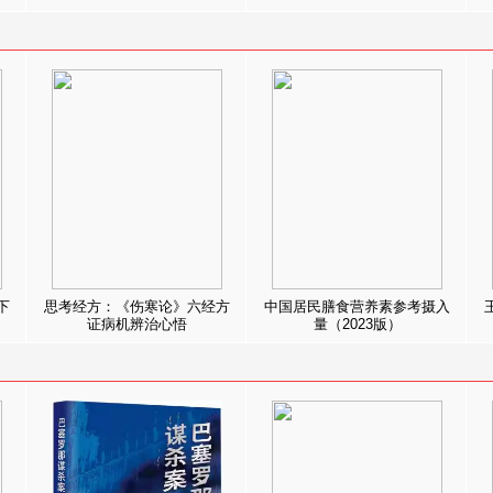
下
思考经方：《伤寒论》六经方
中国居民膳食营养素参考摄入
证病机辨治心悟
量（2023版）