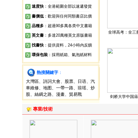
速度快
：全港範圍全部以速遞發貨
書價低
：歡迎與任何同類書店比價
品種多
：超過90多萬各类中文書籍
全球高考：全三
英文書
：多達20萬種英文原版書籍
找書快
：提供資料，24小時內反饋
環保包裝
：採用紙箱、氣泡紙材料
熱搜關鍵字
：
大灣區
、
詩詞大會
、
股票
、
日语
、
汽
車維修
、
地图
、
一帶一路
、
琼瑶
、
炒
股
、
絲綢之路
、
漫畫
、
貿易戰
剑桥大学中国庙
專業/技術