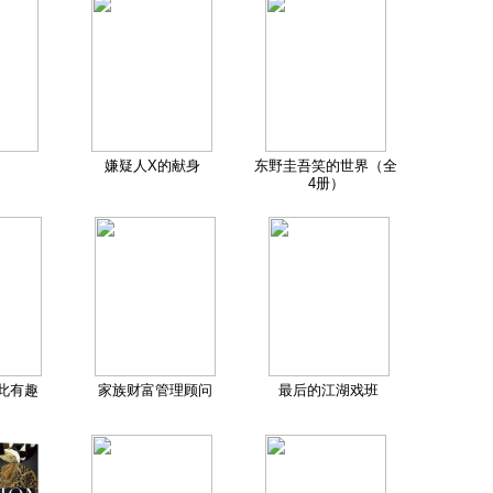
嫌疑人X的献身
东野圭吾笑的世界（全
4册）
此有趣
家族财富管理顾问
最后的江湖戏班