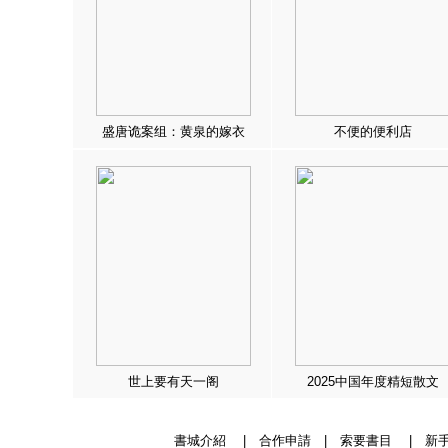
盛唐诡案组：黄泉的嫁衣
不便的便利店
世上要有天一阁
2025中国年度精短散文
書城介紹
|
合作申請
|
索要書目
|
新