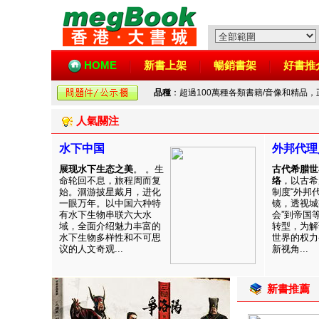
HOME
新書上架
暢銷書架
好書推
品種
：超過100萬種各類書籍/音像和精品
人氣關注
水下中国
外邦代理
展现水下生态之美
。 。生
古代希腊世
命轮回不息，旅程周而复
络
，以古希
始。洄游披星戴月，进化
制度“外邦
一眼万年。以中国六种特
镜，透视城
有水下生物串联六大水
会”到帝国
域，全面介绍魅力丰富的
转型，为解
水下生物多样性和不可思
世界的权力
议的人文奇观...
新视角...
新書推薦