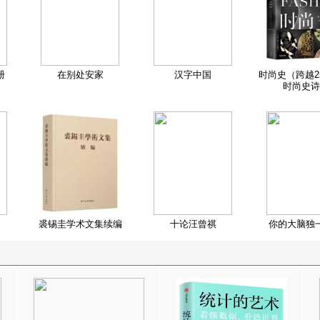
册
在别处安家
汉字中国
时尚史（跨越2
时尚史诗
裘锡圭学术文集续编
十论汪曾祺
你的大脑独