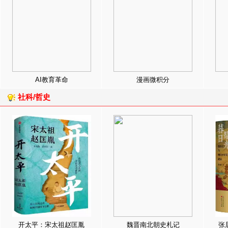
AI教育革命
漫画微积分
社科/哲史
开太平：宋太祖赵匡胤
魏晋南北朝史札记
张