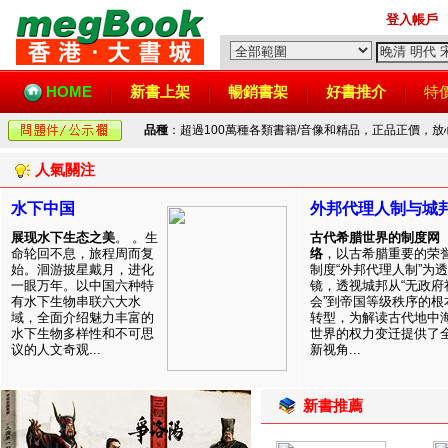
登入帳戶
HOME
新書上架
暢銷書架
好書推介
特
品種
：超過100萬種各類書籍/音像和精品，正品正價，
人氣關注
水下中国
外邦代理人制与城
展现水下生态之美
。 。生
古代希腊世界的制度网
命轮回不息，旅程周而复
络
，以古希腊重要的荣
始。洄游披星戴月，进化
制度“外邦代理人制”为透
一眼万年。以中国六种特
镜，透视城邦从“无政府
有水下生物串联六大水
会”到帝国等级秩序的根
域，全面介绍魅力丰富的
转型，为解读古代地中
水下生物多样性和不可思
世界的权力变迁提供了
议的人文奇观...
新视角...
新書推薦