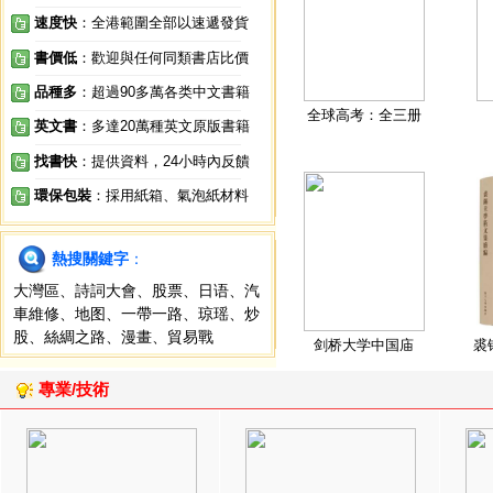
速度快
：全港範圍全部以速遞發貨
書價低
：歡迎與任何同類書店比價
品種多
：超過90多萬各类中文書籍
全球高考：全三册
英文書
：多達20萬種英文原版書籍
找書快
：提供資料，24小時內反饋
環保包裝
：採用紙箱、氣泡紙材料
熱搜關鍵字
：
大灣區
、
詩詞大會
、
股票
、
日语
、
汽
車維修
、
地图
、
一帶一路
、
琼瑶
、
炒
股
、
絲綢之路
、
漫畫
、
貿易戰
剑桥大学中国庙
裘
專業/技術