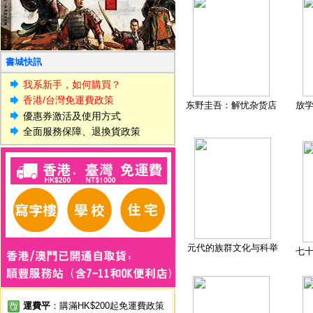
書城快訊
我系新手，如何購買？
香港/台灣免運費政策
东野圭吾：解忧杂货店
放
優惠券激活及使用方式
全面服務保障、退換貨政策
元代的族群文化与科举
七
運費平
：購滿HK$200起免運費政策