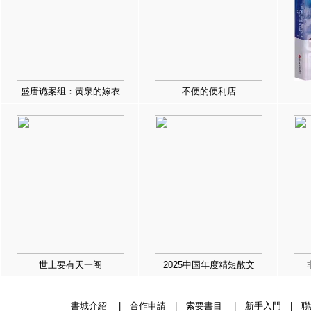
盛唐诡案组：黄泉的嫁衣
不便的便利店
世上要有天一阁
2025中国年度精短散文
書城介紹
|
合作申請
|
索要書目
|
新手入門
|
聯