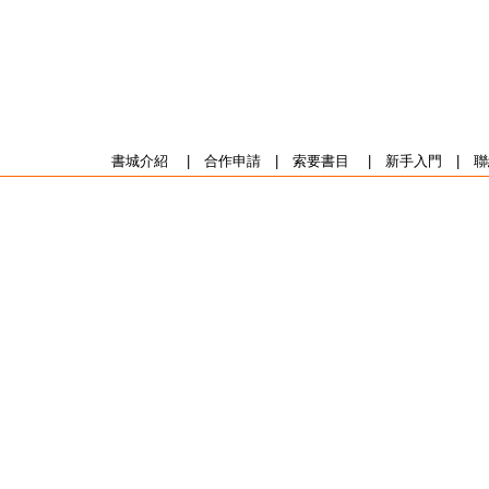
書城介紹
|
合作申請
|
索要書目
|
新手入門
|
聯