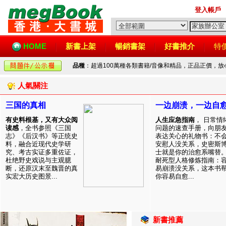
登入帳戶
HOME
新書上架
暢銷書架
好書推介
特
品種
：超過100萬種各類書籍/音像和精品，正品正價，
人氣關注
三国的真相
一边崩溃，一边自
有史料根基，又有大众阅
人生应急指南
， 日常情
读感
，全书参照《三国
问题的速查手册，向朋
志》《后汉书》等正统史
表达关心的礼物书：不
料，融合近现代史学研
安慰人没关系，史密斯
究、考古实证多重佐证，
士就是你的治愈系嘴替
杜绝野史戏说与主观臆
耐死型人格修炼指南：
断，还原汉末至魏晋的真
易崩溃没关系，这本书
实宏大历史图景...
你容易自愈...
新書推薦