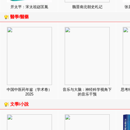
开太平：宋太祖赵匡胤
魏晋南北朝史札记
张
醫學/醫藥
中国中医药年鉴（学术卷）
音乐与大脑：神经科学视角下
思考
2025
的音乐干预
文學/小說