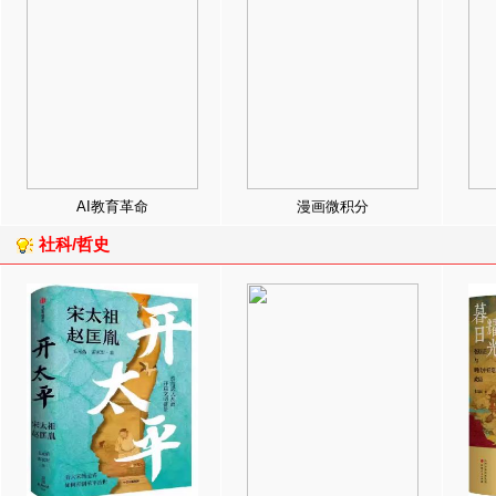
AI教育革命
漫画微积分
社科/哲史