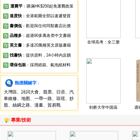
運費平
：購滿HK$200起免運費政策
速度快
：全港範圍全部以速遞發貨
書價低
：歡迎與任何同類書店比價
品種多
：超過90多萬各类中文書籍
全球高考：全三册
英文書
：多達20萬種英文原版書籍
找書快
：提供資料，24小時內反饋
環保包裝
：採用紙箱、氣泡紙材料
熱搜關鍵字
：
大灣區
、
詩詞大會
、
股票
、
日语
、
汽
車維修
、
地图
、
一帶一路
、
琼瑶
、
炒
股
、
絲綢之路
、
漫畫
、
貿易戰
剑桥大学中国庙
裘
專業/技術