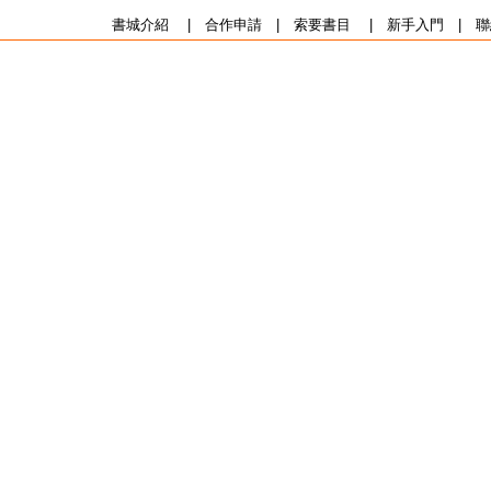
書城介紹
|
合作申請
|
索要書目
|
新手入門
|
聯