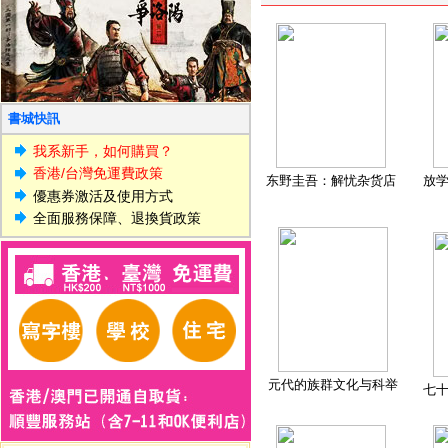
書城快訊
我系新手，如何購買？
香港/台灣免運費政策
东野圭吾：解忧杂货店
放
優惠券激活及使用方式
全面服務保障、退換貨政策
元代的族群文化与科举
七