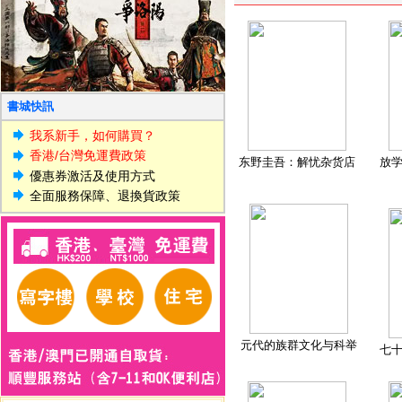
書城快訊
我系新手，如何購買？
香港/台灣免運費政策
东野圭吾：解忧杂货店
放
優惠券激活及使用方式
全面服務保障、退換貨政策
元代的族群文化与科举
七