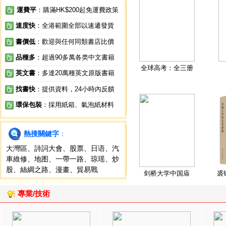
運費平
：購滿HK$200起免運費政策
速度快
：全港範圍全部以速遞發貨
書價低
：歡迎與任何同類書店比價
品種多
：超過90多萬各类中文書籍
全球高考：全三册
英文書
：多達20萬種英文原版書籍
找書快
：提供資料，24小時內反饋
環保包裝
：採用紙箱、氣泡紙材料
熱搜關鍵字
：
大灣區
、
詩詞大會
、
股票
、
日语
、
汽
車維修
、
地图
、
一帶一路
、
琼瑶
、
炒
股
、
絲綢之路
、
漫畫
、
貿易戰
剑桥大学中国庙
裘
專業/技術