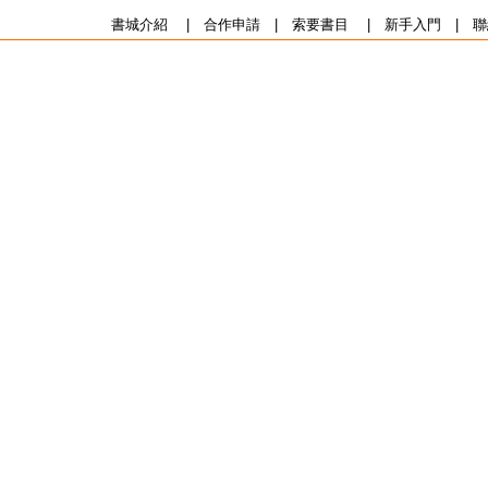
書城介紹
|
合作申請
|
索要書目
|
新手入門
|
聯