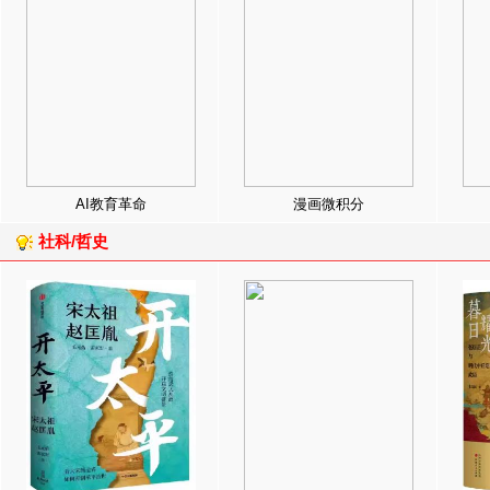
AI教育革命
漫画微积分
社科/哲史