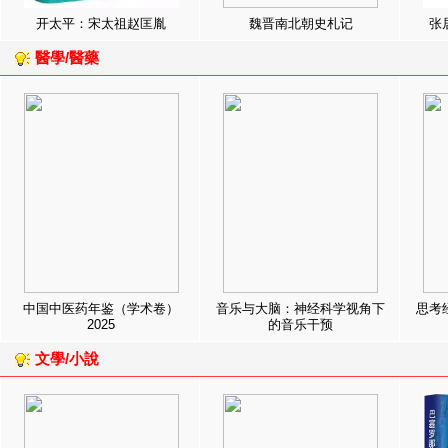
开太平：宋太祖赵匡胤
魏晋南北朝史札记
张
醫學/醫藥
中国中医药年鉴（学术卷）
音乐与大脑：神经科学视角下
思考
2025
的音乐干预
文學/小說