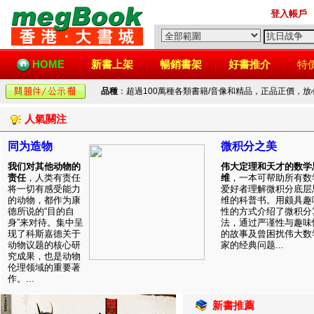
登入帳戶
HOME
新書上架
暢銷書架
好書推介
特
品種
：超過100萬種各類書籍/音像和精品，正品正價，
人氣關注
同为造物
微积分之美
我们对其他动物的
伟大定理和天才的数学
责任
，人类有责任
维
，一本可帮助所有数
将一切有感受能力
爱好者理解微积分底层
的动物，都作为康
维的科普书。用颇具趣
德所说的“目的自
性的方式介绍了微积分
身”来对待。集中呈
法，通过严谨性与趣味
现了科斯嘉德关于
的故事及曾困扰伟大数
动物议题的核心研
家的经典问题...
究成果，也是动物
伦理领域的重要著
作。...
新書推薦