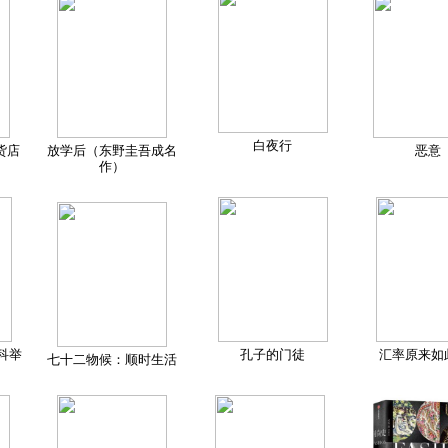
白夜行
货店
放学后（东野圭吾成名
恶意
作）
科举
孔子的门徒
汇率原来如
七十二物候：顺时生活