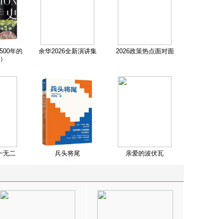
500年的
余华2026全新演讲集
2026政策热点面对面
）
一无二
兵头将尾
亲爱的波伏瓦