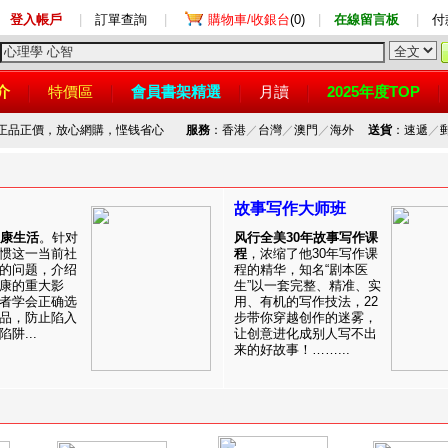
登入帳戶
|
訂單查詢
|
購物車/收銀台
(0)
|
在線留言板
|
付
介
特價區
會員書架精選
月讀
2025年度TOP
，正品正價，放心網購，悭钱省心
服務
：香港
／
台灣
／
澳門
／
海外
送貨
：速遞
／
故事写作大师班
健康生活
。针对
风行全美30年故事写作课
惯这一当前社
程
，浓缩了他30年写作课
的问题，介绍
程的精华，知名“剧本医
康的重大影
生”以一套完整、精准、实
者学会正确选
用、有机的写作技法，22
品，防止陷入
步带你穿越创作的迷雾，
阱...
让创意进化成别人写不出
来的好故事！……...