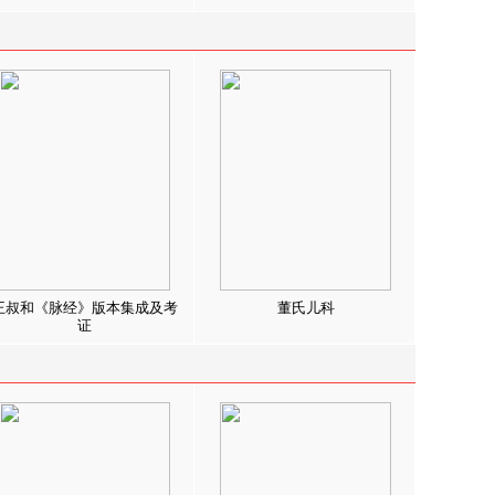
王叔和《脉经》版本集成及考
董氏儿科
证