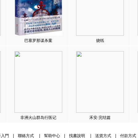
巴塞罗那谋杀案
烧纸
非洲火山群岛行医记
禾安·完结篇
手入門
|
聯絡方式
|
幫助中心
|
找書說明
|
送貨方式
|
付款方式