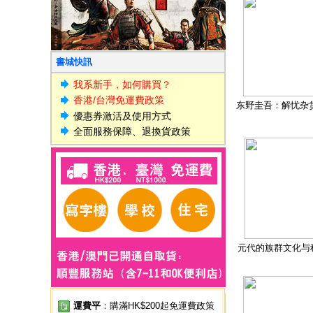
書城快訊
我系新手，如何購買？
香港/台灣免運費政策
东野圭吾：解忧杂
優惠券激活及使用方式
全面服務保障、退換貨政策
元代的族群文化与
運費平
：購滿HK$200起免運費政策