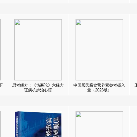
下
思考经方：《伤寒论》六经方
中国居民膳食营养素参考摄入
证病机辨治心悟
量（2023版）