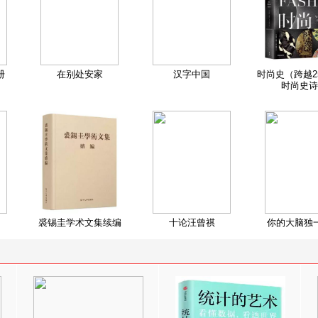
册
在别处安家
汉字中国
时尚史（跨越2
时尚史诗
裘锡圭学术文集续编
十论汪曾祺
你的大脑独