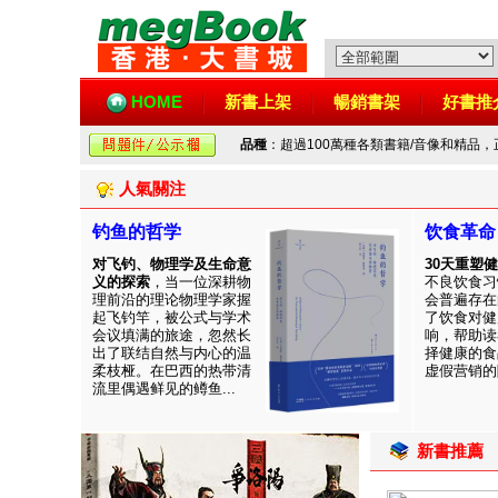
HOME
新書上架
暢銷書架
好書推
品種
：超過100萬種各類書籍/音像和精品
人氣關注
钓鱼的哲学
饮食革命
对飞钓、物理学及生命意
30天重塑
义的探索
，当一位深耕物
不良饮食习
理前沿的理论物理学家握
会普遍存在
起飞钓竿，被公式与学术
了饮食对健
会议填满的旅途，忽然长
响，帮助读
出了联结自然与内心的温
择健康的食
柔枝桠。在巴西的热带清
虚假营销的陷
流里偶遇鲜见的鳟鱼...
新書推薦