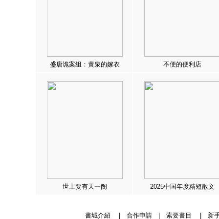
盛唐诡案组：黄泉的嫁衣
不便的便利店
世上要有天一阁
2025中国年度精短散文
書城介紹
|
合作申請
|
索要書目
|
新