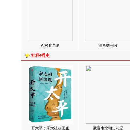
AI教育革命
漫画微积分
社科/哲史
开太平：宋太祖赵匡胤
魏晋南北朝史札记