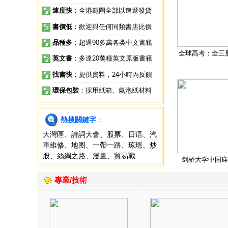
速度快
：全港範圍全部以速遞發貨
書價低
：歡迎與任何同類書店比價
品種多
：超過90多萬各类中文書籍
全球高考：全三
英文書
：多達20萬種英文原版書籍
找書快
：提供資料，24小時內反饋
環保包裝
：採用紙箱、氣泡紙材料
熱搜關鍵字
：
大灣區
、
詩詞大會
、
股票
、
日语
、
汽
車維修
、
地图
、
一帶一路
、
琼瑶
、
炒
股
、
絲綢之路
、
漫畫
、
貿易戰
剑桥大学中国庙
專業/技術