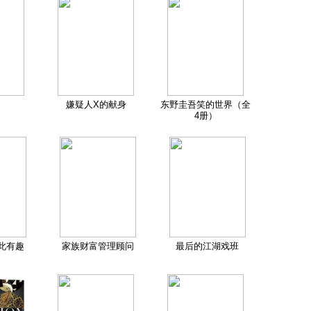
嫌疑人X的献身
东野圭吾笑的世界（全
4册）
此有趣
家族财富管理顾问
最后的江湖戏班