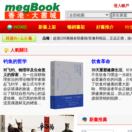
登入帳戶
HOME
新書上架
暢銷書架
好書推介
特
品種
：超過100萬種各類書籍/音像和精品，正品正價，
人氣關注
钓鱼的哲学
饮食革命
对飞钓、物理学及生命意
30天重塑健康生活
。针
义的探索
，当一位深耕物
不良饮食习惯这一当前
理前沿的理论物理学家握
会普遍存在的问题，介
起飞钓竿，被公式与学术
了饮食对健康的重大影
会议填满的旅途，忽然长
响，帮助读者学会正确
出了联结自然与内心的温
择健康的食品，防止陷
柔枝桠。在巴西的热带清
虚假营销的陷阱...
流里偶遇鲜见的鳟鱼...
新書推薦