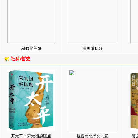
AI教育革命
漫画微积分
社科/哲史
开太平：宋太祖赵匡胤
魏晋南北朝史札记
张