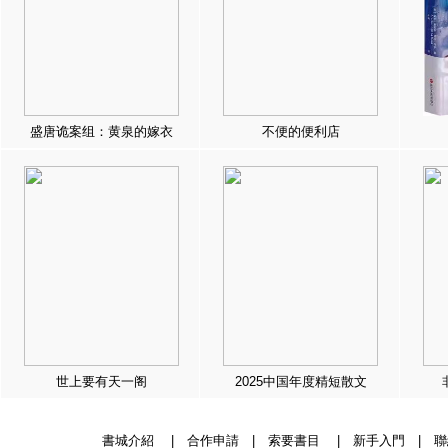
盛唐诡案组：黄泉的嫁衣
不便的便利店
世上要有天一阁
2025中国年度精短散文
書城介紹
|
合作申請
|
索要書目
|
新手入門
|
聯