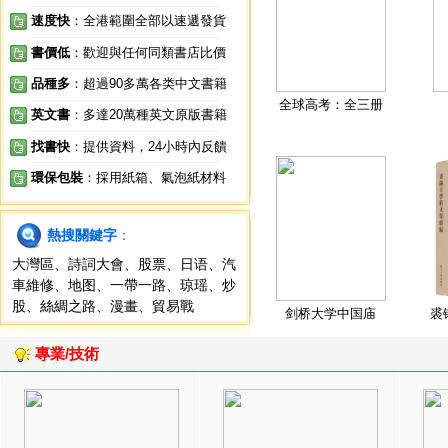
速度快
：全港範圍全部以速遞發貨
書價低
：歡迎與任何同類書店比價
品種多
：超過90多萬各类中文書籍
全球高考：全三册
英文書
：多達20萬種英文原版書籍
找書快
：提供資料，24小時內反饋
環保包裝
：採用紙箱、氣泡紙材料
熱搜關鍵字
：
大灣區
、
詩詞大會
、
股票
、
日语
、
汽
車維修
、
地图
、
一帶一路
、
琼瑶
、
炒
股
、
絲綢之路
、
漫畫
、
貿易戰
剑桥大学中国庙
裘
專業/技術