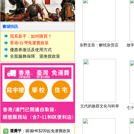
書城快訊
我系新手，如何購買？
香港/台灣免運費政策
东野圭吾：解忧杂货店
放
優惠券激活及使用方式
全面服務保障、退換貨政策
元代的族群文化与科举
七
運費平
：購滿HK$200起免運費政策