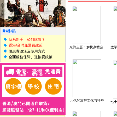
書城快訊
我系新手，如何購買？
香港/台灣免運費政策
东野圭吾：解忧杂货店
放
優惠券激活及使用方式
全面服務保障、退換貨政策
元代的族群文化与科举
七