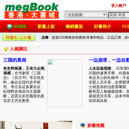
登入帳戶
HOME
新書上架
暢銷書架
好書推介
特
品種
：超過100萬種各類書籍/音像和精品，正品正價，
人氣關注
三国的真相
一边崩溃，一边自
有史料根基，又有大众阅
人生应急指南
， 日常情
读感
，全书参照《三国
问题的速查手册，向朋
志》《后汉书》等正统史
表达关心的礼物书：不
料，融合近现代史学研
安慰人没关系，史密斯
究、考古实证多重佐证，
士就是你的治愈系嘴替
杜绝野史戏说与主观臆
耐死型人格修炼指南：
断，还原汉末至魏晋的真
易崩溃没关系，这本书
实宏大历史图景...
你容易自愈...
新書推薦