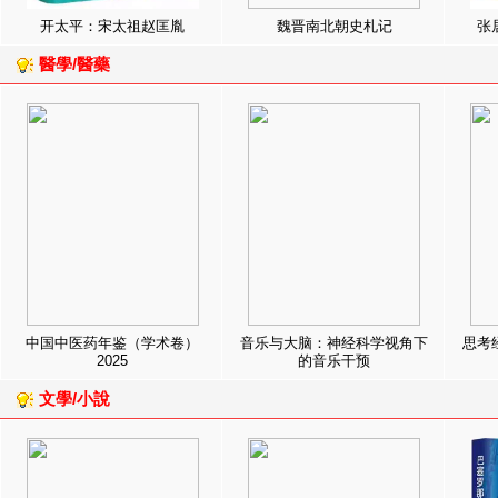
开太平：宋太祖赵匡胤
魏晋南北朝史札记
张
醫學/醫藥
中国中医药年鉴（学术卷）
音乐与大脑：神经科学视角下
思考
2025
的音乐干预
文學/小說