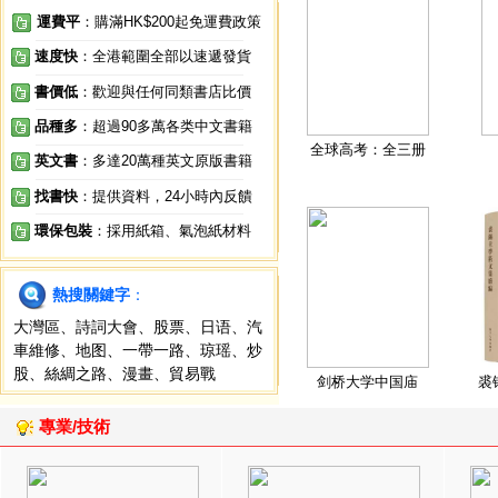
運費平
：購滿HK$200起免運費政策
速度快
：全港範圍全部以速遞發貨
書價低
：歡迎與任何同類書店比價
品種多
：超過90多萬各类中文書籍
全球高考：全三册
英文書
：多達20萬種英文原版書籍
找書快
：提供資料，24小時內反饋
環保包裝
：採用紙箱、氣泡紙材料
熱搜關鍵字
：
大灣區
、
詩詞大會
、
股票
、
日语
、
汽
車維修
、
地图
、
一帶一路
、
琼瑶
、
炒
股
、
絲綢之路
、
漫畫
、
貿易戰
剑桥大学中国庙
裘
專業/技術