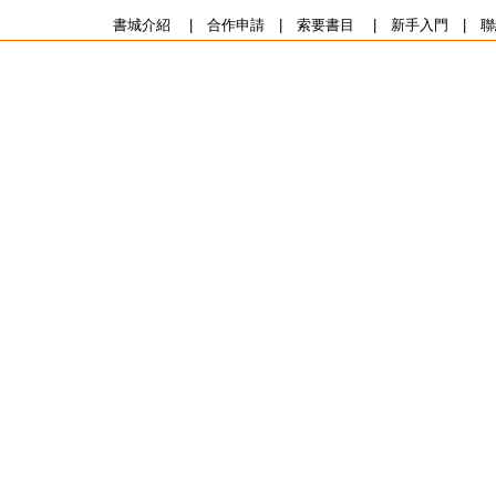
書城介紹
|
合作申請
|
索要書目
|
新手入門
|
聯