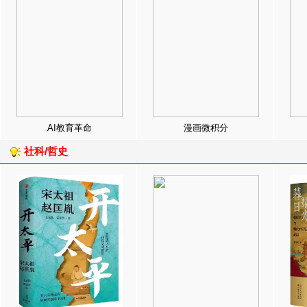
AI教育革命
漫画微积分
社科/哲史