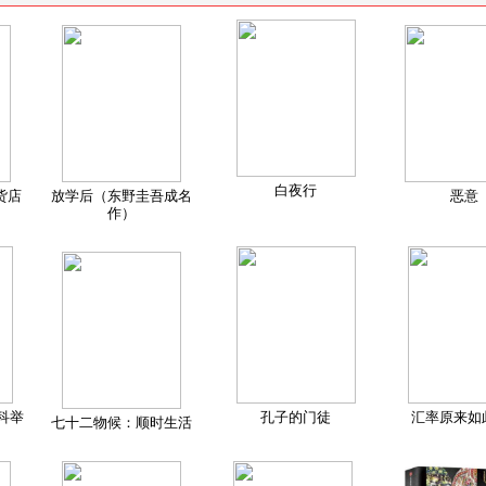
白夜行
货店
放学后（东野圭吾成名
恶意
作）
科举
孔子的门徒
汇率原来如
七十二物候：顺时生活