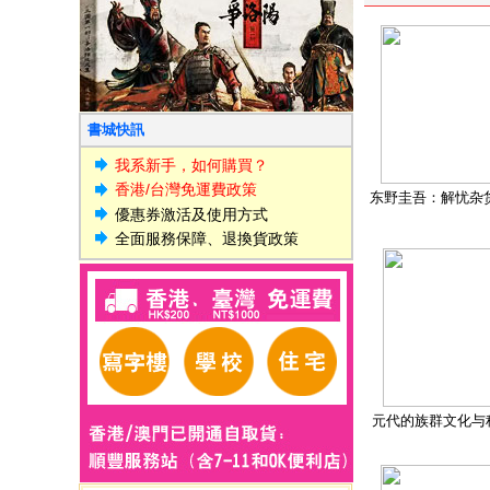
書城快訊
我系新手，如何購買？
香港/台灣免運費政策
东野圭吾：解忧杂
優惠券激活及使用方式
全面服務保障、退換貨政策
元代的族群文化与