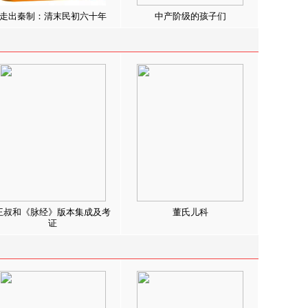
走出秦制：清末民初六十年
中产阶级的孩子们
王叔和《脉经》版本集成及考
董氏儿科
证