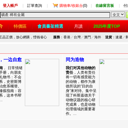
登入帳戶
|
訂單查詢
|
購物車/收銀台
(0)
|
在線留言板
|
付
介
特價區
會員書架精選
月讀
2025年度TOP
，正品正價，放心網購，悭钱省心
服務
：香港
／
台灣
／
澳門
／
海外
送貨
：速遞
／
，一边自愈
同为造物
南
， 日常情绪
我们对其他动物的
手册，向朋友
责任
，人类有责任
礼物书：不会
将一切有感受能力
系，史密斯博
的动物，都作为康
治愈系嘴替。
德所说的“目的自
修炼指南：容
身”来对待。集中呈
系，这本书帮
现了科斯嘉德关于
.
动物议题的核心研
究成果，也是动物
伦理领域的重要著
作。...