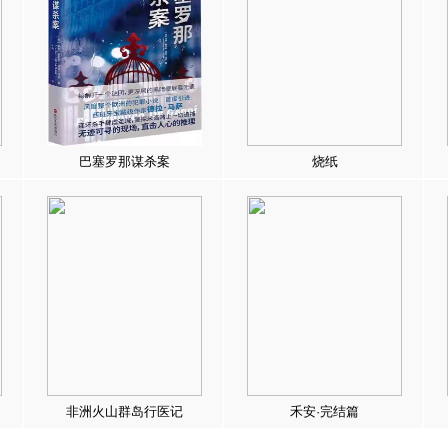
巴塞罗那谋杀案
烧纸
非洲火山群岛行医记
禾安·完结篇