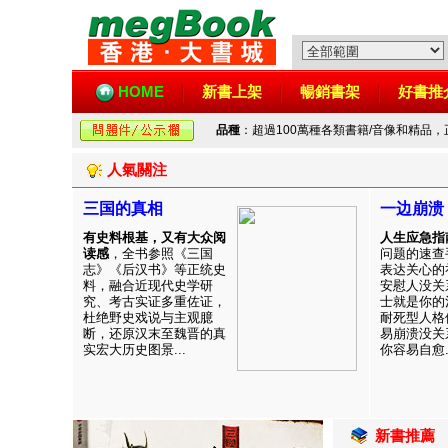
HOME
新書上架
暢銷書架
好書推
品種
：超過100萬種各類書籍/音像和精品
人氣關注
三国的真相
一边崩溃
有史料根基，又有大众阅
人生应急指
读感
，全书参照《三国
问题的速查
志》《后汉书》等正统史
表达关心的
料，融合近现代史学研
安慰人没关
究、考古实证多重佐证，
士就是你的
杜绝野史戏说与主观臆
耐死型人格
断，还原汉末至魏晋的真
易崩溃没关
实宏大历史图景...
你容易自愈..
新書推薦