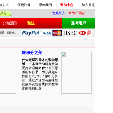
款方式
|
運費計算
|
聯絡我們
|
幫助中心
|
加入書簽
會員登入
新用戶登記
分類瀏覽
雜誌
臺灣用戶
郵局
／
服務站
微积分之美
伟大定理和天才的数学思
维
，一本可帮助所有数学
爱好者理解微积分底层思
维的科普书。用颇具趣味
性的方式介绍了微积分算
法，通过严谨性与趣味性
的故事及曾困扰伟大数学
家的经典问题...