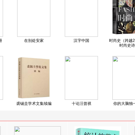
册
在别处安家
汉字中国
时尚史（跨越2
时尚史诗
裘锡圭学术文集续编
十论汪曾祺
你的大脑独