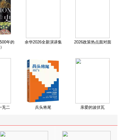
500年的
余华2026全新演讲集
2026政策热点面对面
）
一无二
兵头将尾
亲爱的波伏瓦