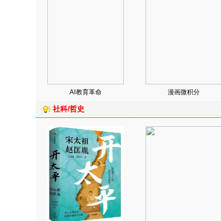
AI教育革命
漫画微积分
社科/哲史