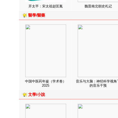
开太平：宋太祖赵匡胤
魏晋南北朝史札记
醫學/醫藥
中国中医药年鉴（学术卷）
音乐与大脑：神经科学视角
2025
的音乐干预
文學/小說