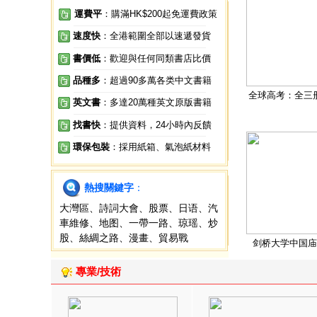
運費平
：購滿HK$200起免運費政策
速度快
：全港範圍全部以速遞發貨
書價低
：歡迎與任何同類書店比價
品種多
：超過90多萬各类中文書籍
全球高考：全三
英文書
：多達20萬種英文原版書籍
找書快
：提供資料，24小時內反饋
環保包裝
：採用紙箱、氣泡紙材料
熱搜關鍵字
：
大灣區
、
詩詞大會
、
股票
、
日语
、
汽
車維修
、
地图
、
一帶一路
、
琼瑶
、
炒
股
、
絲綢之路
、
漫畫
、
貿易戰
剑桥大学中国庙
專業/技術