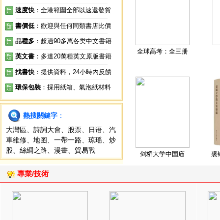
速度快
：全港範圍全部以速遞發貨
書價低
：歡迎與任何同類書店比價
品種多
：超過90多萬各类中文書籍
全球高考：全三册
英文書
：多達20萬種英文原版書籍
找書快
：提供資料，24小時內反饋
環保包裝
：採用紙箱、氣泡紙材料
熱搜關鍵字
：
大灣區
、
詩詞大會
、
股票
、
日语
、
汽
車維修
、
地图
、
一帶一路
、
琼瑶
、
炒
股
、
絲綢之路
、
漫畫
、
貿易戰
剑桥大学中国庙
裘
專業/技術