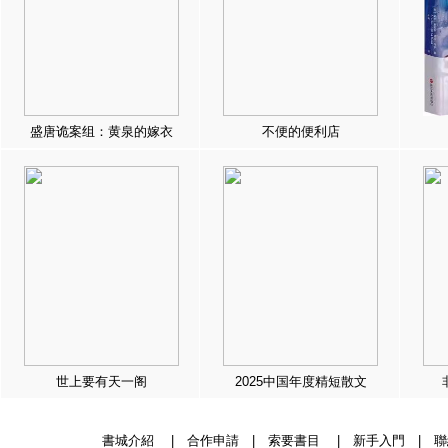
盛唐诡案组：黄泉的嫁衣
不便的便利店
世上要有天一阁
2025中国年度精短散文
書城介紹
|
合作申請
|
索要書目
|
新手入門
|
聯