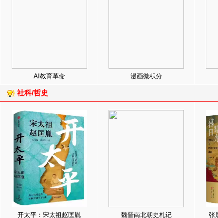
AI教育革命
漫画微积分
社科/哲史
开太平：宋太祖赵匡胤
魏晋南北朝史札记
张