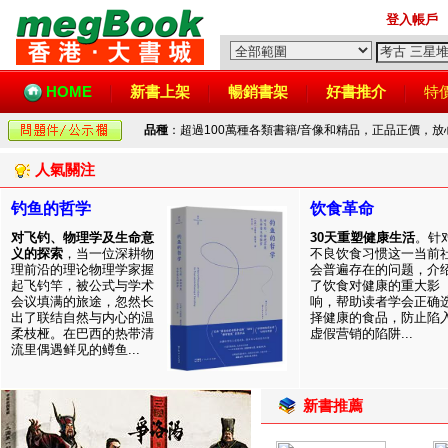
登入帳戶
HOME
新書上架
暢銷書架
好書推介
特
品種
：超過100萬種各類書籍/音像和精品，正品正價，
人氣關注
钓鱼的哲学
饮食革命
对飞钓、物理学及生命意
30天重塑健康生活
。针
义的探索
，当一位深耕物
不良饮食习惯这一当前
理前沿的理论物理学家握
会普遍存在的问题，介
起飞钓竿，被公式与学术
了饮食对健康的重大影
会议填满的旅途，忽然长
响，帮助读者学会正确
出了联结自然与内心的温
择健康的食品，防止陷
柔枝桠。在巴西的热带清
虚假营销的陷阱...
流里偶遇鲜见的鳟鱼...
新書推薦