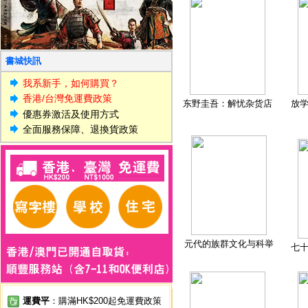
書城快訊
我系新手，如何購買？
香港/台灣免運費政策
东野圭吾：解忧杂货店
放
優惠券激活及使用方式
全面服務保障、退換貨政策
元代的族群文化与科举
七
運費平
：購滿HK$200起免運費政策