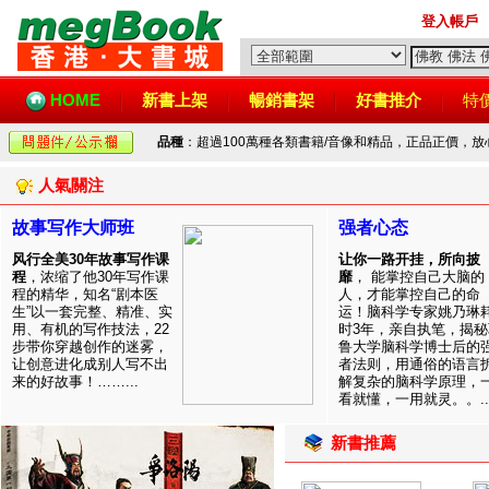
登入帳戶
HOME
新書上架
暢銷書架
好書推介
特
品種
：超過100萬種各類書籍/音像和精品，正品正價，
人氣關注
故事写作大师班
强者心态
风行全美30年故事写作课
让你一路开挂，所向披
程
，浓缩了他30年写作课
靡
， 能掌控自己大脑的
程的精华，知名“剧本医
人，才能掌控自己的命
生”以一套完整、精准、实
运！脑科学专家姚乃琳
用、有机的写作技法，22
时3年，亲自执笔，揭秘
步带你穿越创作的迷雾，
鲁大学脑科学博士后的
让创意进化成别人写不出
者法则，用通俗的语言
来的好故事！……...
解复杂的脑科学原理，
看就懂，一用就灵。。..
新書推薦