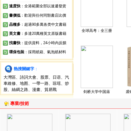
速度快
：全港範圍全部以速遞發貨
書價低
：歡迎與任何同類書店比價
品種多
：超過90多萬各类中文書籍
全球高考：全三册
英文書
：多達20萬種英文原版書籍
找書快
：提供資料，24小時內反饋
環保包裝
：採用紙箱、氣泡紙材料
熱搜關鍵字
：
大灣區
、
詩詞大會
、
股票
、
日语
、
汽
車維修
、
地图
、
一帶一路
、
琼瑶
、
炒
股
、
絲綢之路
、
漫畫
、
貿易戰
剑桥大学中国庙
裘
專業/技術