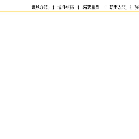
書城介紹
|
合作申請
|
索要書目
|
新手入門
|
聯