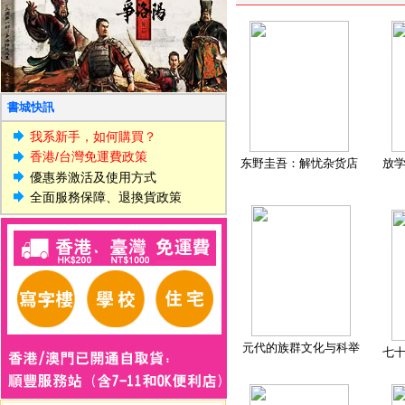
書城快訊
我系新手，如何購買？
香港/台灣免運費政策
东野圭吾：解忧杂货店
放
優惠券激活及使用方式
全面服務保障、退換貨政策
元代的族群文化与科举
七