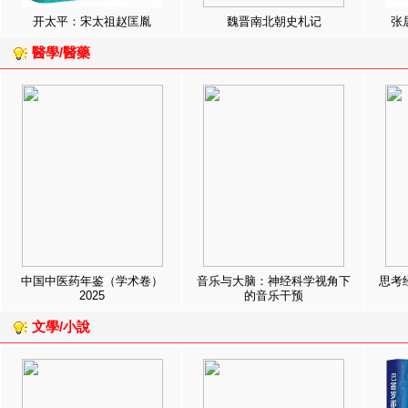
开太平：宋太祖赵匡胤
魏晋南北朝史札记
张
醫學/醫藥
中国中医药年鉴（学术卷）
音乐与大脑：神经科学视角下
思考
2025
的音乐干预
文學/小說