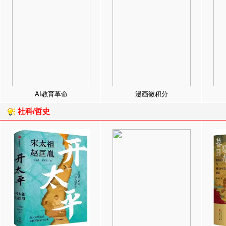
AI教育革命
漫画微积分
社科/哲史