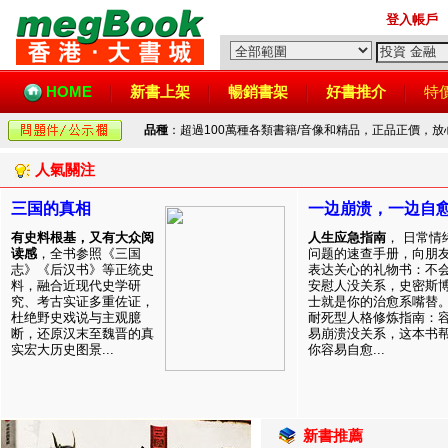
登入帳戶
HOME
新書上架
暢銷書架
好書推介
特
品種
：超過100萬種各類書籍/音像和精品，正品正價，
人氣關注
三国的真相
一边崩溃，一边自
有史料根基，又有大众阅
人生应急指南
， 日常情
读感
，全书参照《三国
问题的速查手册，向朋
志》《后汉书》等正统史
表达关心的礼物书：不
料，融合近现代史学研
安慰人没关系，史密斯
究、考古实证多重佐证，
士就是你的治愈系嘴替
杜绝野史戏说与主观臆
耐死型人格修炼指南：
断，还原汉末至魏晋的真
易崩溃没关系，这本书
实宏大历史图景...
你容易自愈...
新書推薦