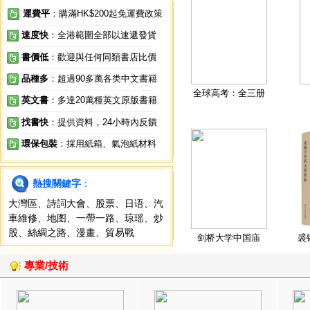
運費平
：購滿HK$200起免運費政策
速度快
：全港範圍全部以速遞發貨
書價低
：歡迎與任何同類書店比價
品種多
：超過90多萬各类中文書籍
全球高考：全三册
英文書
：多達20萬種英文原版書籍
找書快
：提供資料，24小時內反饋
環保包裝
：採用紙箱、氣泡紙材料
熱搜關鍵字
：
大灣區
、
詩詞大會
、
股票
、
日语
、
汽
車維修
、
地图
、
一帶一路
、
琼瑶
、
炒
股
、
絲綢之路
、
漫畫
、
貿易戰
剑桥大学中国庙
裘
專業/技術