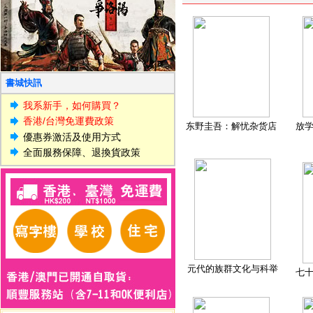
書城快訊
我系新手，如何購買？
香港/台灣免運費政策
东野圭吾：解忧杂货店
放
優惠券激活及使用方式
全面服務保障、退換貨政策
元代的族群文化与科举
七