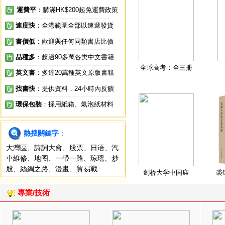
運費平
：購滿HK$200起免運費政策
速度快
：全港範圍全部以速遞發貨
書價低
：歡迎與任何同類書店比價
品種多
：超過90多萬各类中文書籍
全球高考：全三册
英文書
：多達20萬種英文原版書籍
找書快
：提供資料，24小時內反饋
環保包裝
：採用紙箱、氣泡紙材料
熱搜關鍵字
：
大灣區
、
詩詞大會
、
股票
、
日语
、
汽
車維修
、
地图
、
一帶一路
、
琼瑶
、
炒
股
、
絲綢之路
、
漫畫
、
貿易戰
剑桥大学中国庙
裘
專業/技術