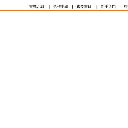
書城介紹
|
合作申請
|
索要書目
|
新手入門
|
聯