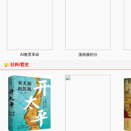
AI教育革命
漫画微积分
社科/哲史