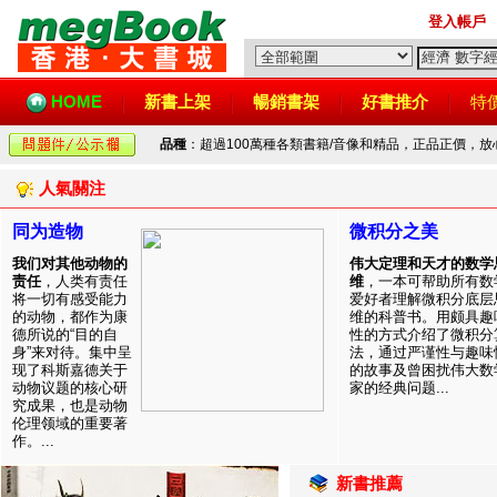
登入帳戶
HOME
新書上架
暢銷書架
好書推介
特
品種
：超過100萬種各類書籍/音像和精品，正品正價，
人氣關注
同为造物
微积分之美
我们对其他动物的
伟大定理和天才的数学
责任
，人类有责任
维
，一本可帮助所有数
将一切有感受能力
爱好者理解微积分底层
的动物，都作为康
维的科普书。用颇具趣
德所说的“目的自
性的方式介绍了微积分
身”来对待。集中呈
法，通过严谨性与趣味
现了科斯嘉德关于
的故事及曾困扰伟大数
动物议题的核心研
家的经典问题...
究成果，也是动物
伦理领域的重要著
作。...
新書推薦