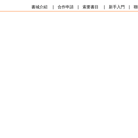
書城介紹
|
合作申請
|
索要書目
|
新手入門
|
聯