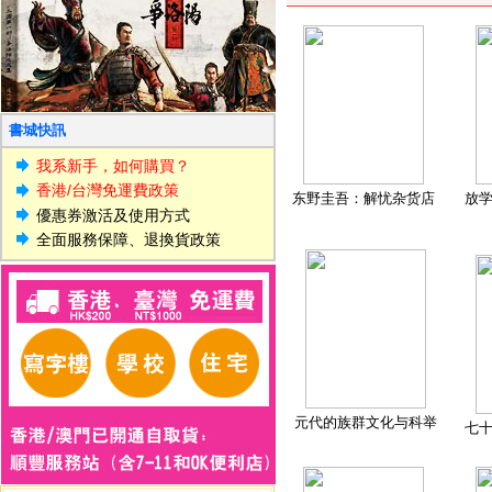
書城快訊
我系新手，如何購買？
香港/台灣免運費政策
东野圭吾：解忧杂货店
放
優惠券激活及使用方式
全面服務保障、退換貨政策
元代的族群文化与科举
七