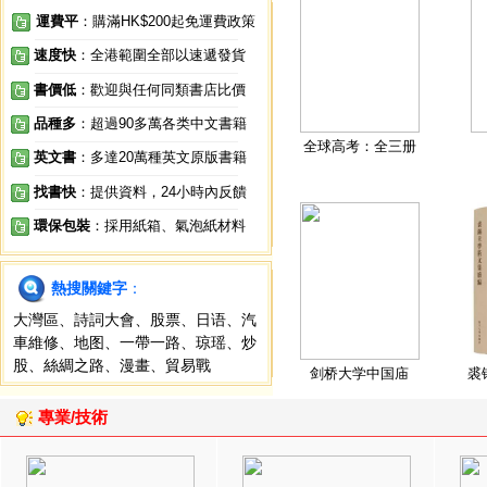
運費平
：購滿HK$200起免運費政策
速度快
：全港範圍全部以速遞發貨
書價低
：歡迎與任何同類書店比價
品種多
：超過90多萬各类中文書籍
全球高考：全三册
英文書
：多達20萬種英文原版書籍
找書快
：提供資料，24小時內反饋
環保包裝
：採用紙箱、氣泡紙材料
熱搜關鍵字
：
大灣區
、
詩詞大會
、
股票
、
日语
、
汽
車維修
、
地图
、
一帶一路
、
琼瑶
、
炒
股
、
絲綢之路
、
漫畫
、
貿易戰
剑桥大学中国庙
裘
專業/技術