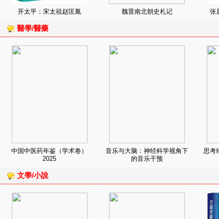
开太平：宋太祖赵匡胤
魏晋南北朝史札记
张
醫學/醫藥
中国中医药年鉴（学术卷）
音乐与大脑：神经科学视角下
思考
2025
的音乐干预
文學/小說