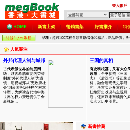
登入帳戶
HOME
新書上架
暢銷書架
好書推介
特
品種
：超過100萬種各類書籍/音像和精品，正品正價，
人氣關注
外邦代理人制与城邦
三国的真相
古代希腊世界的制度网
有史料根基，又有大众
络
，以古希腊重要的荣誉
读感
，全书参照《三国
制度“外邦代理人制”为透
志》《后汉书》等正统
镜，透视城邦从“无政府社
料，融合近现代史学研
会”到帝国等级秩序的根本
究、考古实证多重佐证
转型，为解读古代地中海
杜绝野史戏说与主观臆
世界的权力变迁提供了全
断，还原汉末至魏晋的
新视角...
实宏大历史图景...
新書推薦