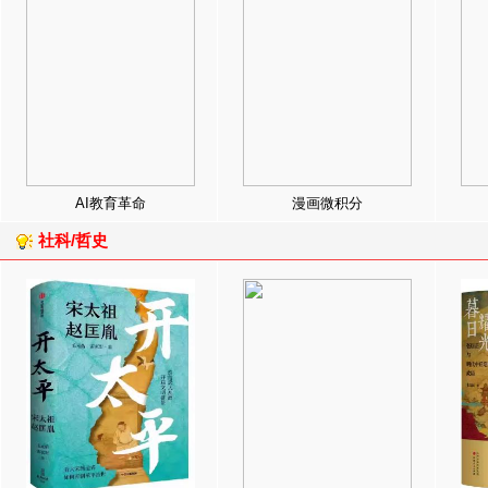
AI教育革命
漫画微积分
社科/哲史