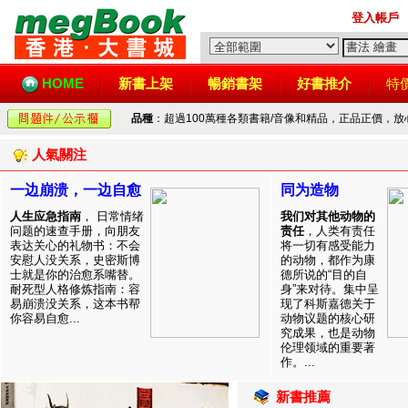
登入帳戶
HOME
新書上架
暢銷書架
好書推介
特
品種
：超過100萬種各類書籍/音像和精品，正品正價，
人氣關注
一边崩溃，一边自愈
同为造物
人生应急指南
， 日常情绪
我们对其他动物的
问题的速查手册，向朋友
责任
，人类有责任
表达关心的礼物书：不会
将一切有感受能力
安慰人没关系，史密斯博
的动物，都作为康
士就是你的治愈系嘴替。
德所说的“目的自
耐死型人格修炼指南：容
身”来对待。集中呈
易崩溃没关系，这本书帮
现了科斯嘉德关于
你容易自愈...
动物议题的核心研
究成果，也是动物
伦理领域的重要著
作。...
新書推薦