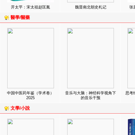
开太平：宋太祖赵匡胤
魏晋南北朝史札记
张
醫學/醫藥
中国中医药年鉴（学术卷）
音乐与大脑：神经科学视角下
思考
2025
的音乐干预
文學/小說