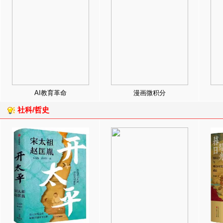
AI教育革命
漫画微积分
社科/哲史