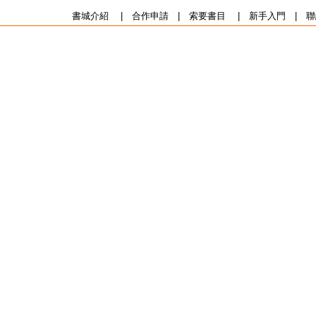
書城介紹
|
合作申請
|
索要書目
|
新手入門
|
聯