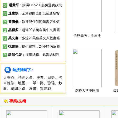
運費平
：購滿HK$200起免運費政策
速度快
：全港範圍全部以速遞發貨
書價低
：歡迎與任何同類書店比價
品種多
：超過90多萬各类中文書籍
全球高考：全三册
英文書
：多達20萬種英文原版書籍
找書快
：提供資料，24小時內反饋
環保包裝
：採用紙箱、氣泡紙材料
熱搜關鍵字
：
大灣區
、
詩詞大會
、
股票
、
日语
、
汽
車維修
、
地图
、
一帶一路
、
琼瑶
、
炒
股
、
絲綢之路
、
漫畫
、
貿易戰
剑桥大学中国庙
裘
專業/技術