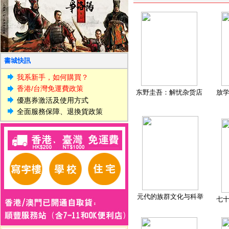
書城快訊
我系新手，如何購買？
香港/台灣免運費政策
东野圭吾：解忧杂货店
放
優惠券激活及使用方式
全面服務保障、退換貨政策
元代的族群文化与科举
七