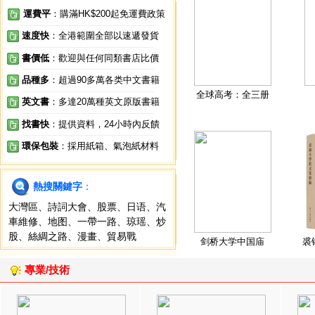
運費平
：購滿HK$200起免運費政策
速度快
：全港範圍全部以速遞發貨
書價低
：歡迎與任何同類書店比價
品種多
：超過90多萬各类中文書籍
全球高考：全三册
英文書
：多達20萬種英文原版書籍
找書快
：提供資料，24小時內反饋
環保包裝
：採用紙箱、氣泡紙材料
熱搜關鍵字
：
大灣區
、
詩詞大會
、
股票
、
日语
、
汽
車維修
、
地图
、
一帶一路
、
琼瑶
、
炒
股
、
絲綢之路
、
漫畫
、
貿易戰
剑桥大学中国庙
裘
專業/技術