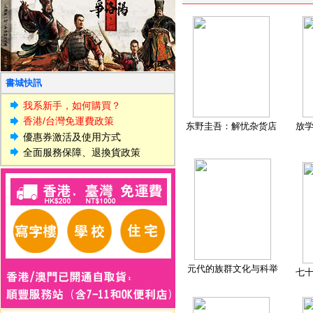
書城快訊
我系新手，如何購買？
香港/台灣免運費政策
东野圭吾：解忧杂货店
放
優惠券激活及使用方式
全面服務保障、退換貨政策
元代的族群文化与科举
七