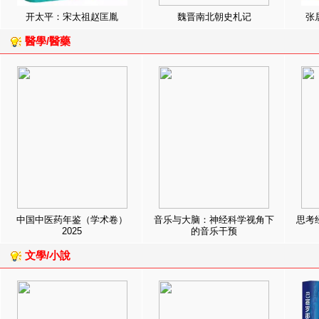
开太平：宋太祖赵匡胤
魏晋南北朝史札记
张
醫學/醫藥
中国中医药年鉴（学术卷）
音乐与大脑：神经科学视角下
思考
2025
的音乐干预
文學/小說