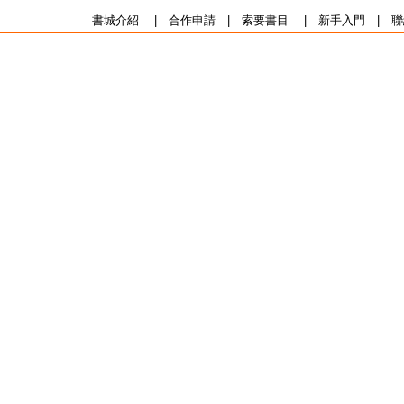
書城介紹
|
合作申請
|
索要書目
|
新手入門
|
聯