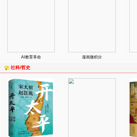
AI教育革命
漫画微积分
社科/哲史