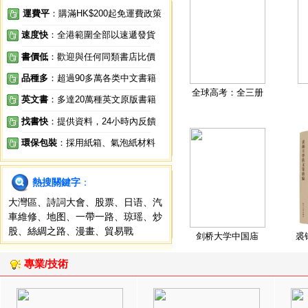
運費平
：購滿HK$200起免運費政策
速度快
：全港範圍全部以速遞發貨
書價低
：歡迎與任何同類書店比價
品種多
：超過90多萬各类中文書籍
全球高考：全三册
英文書
：多達20萬種英文原版書籍
找書快
：提供資料，24小時內反饋
環保包裝
：採用紙箱、氣泡紙材料
熱搜關鍵字
：
大灣區
、
詩詞大會
、
股票
、
日语
、
汽
車維修
、
地图
、
一帶一路
、
琼瑶
、
炒
股
、
絲綢之路
、
漫畫
、
貿易戰
剑桥大学中国庙
裘
專業/技術