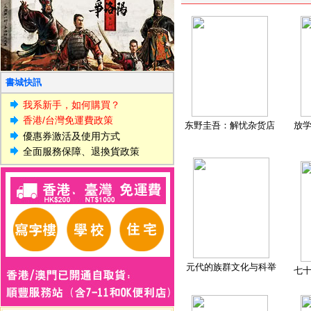
書城快訊
我系新手，如何購買？
香港/台灣免運費政策
东野圭吾：解忧杂货店
放
優惠券激活及使用方式
全面服務保障、退換貨政策
元代的族群文化与科举
七