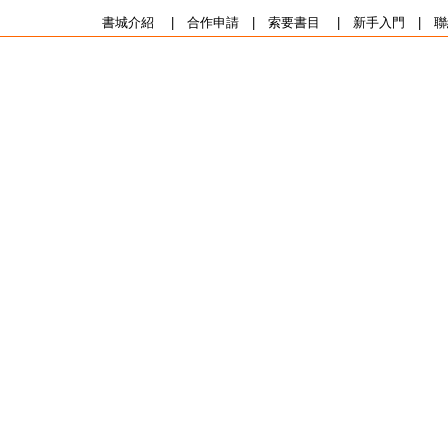
書城介紹
|
合作申請
|
索要書目
|
新手入門
|
聯