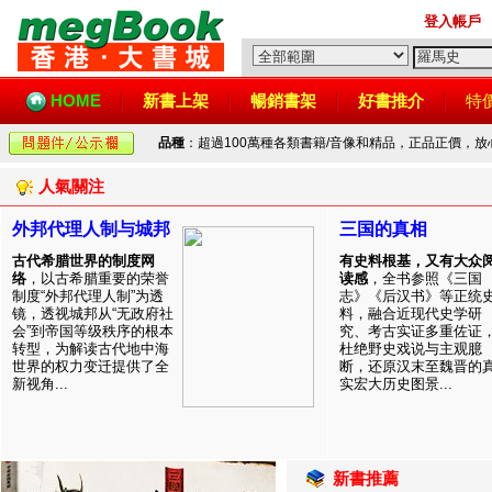
登入帳戶
HOME
新書上架
暢銷書架
好書推介
特
品種
：超過100萬種各類書籍/音像和精品，正品正價，
人氣關注
外邦代理人制与城邦
三国的真相
古代希腊世界的制度网
有史料根基，又有大众
络
，以古希腊重要的荣誉
读感
，全书参照《三国
制度“外邦代理人制”为透
志》《后汉书》等正统
镜，透视城邦从“无政府社
料，融合近现代史学研
会”到帝国等级秩序的根本
究、考古实证多重佐证
转型，为解读古代地中海
杜绝野史戏说与主观臆
世界的权力变迁提供了全
断，还原汉末至魏晋的
新视角...
实宏大历史图景...
新書推薦