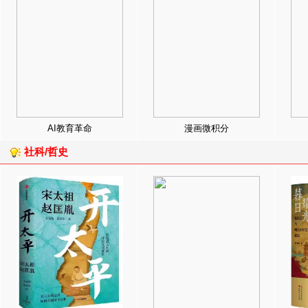
AI教育革命
漫画微积分
社科/哲史