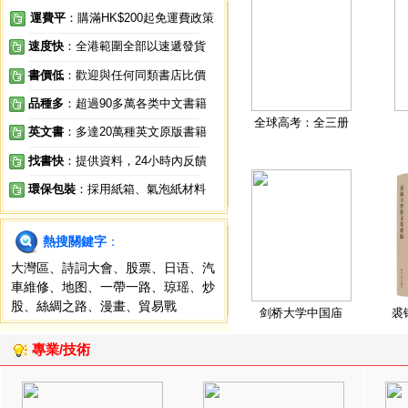
運費平
：購滿HK$200起免運費政策
速度快
：全港範圍全部以速遞發貨
書價低
：歡迎與任何同類書店比價
品種多
：超過90多萬各类中文書籍
全球高考：全三册
英文書
：多達20萬種英文原版書籍
找書快
：提供資料，24小時內反饋
環保包裝
：採用紙箱、氣泡紙材料
熱搜關鍵字
：
大灣區
、
詩詞大會
、
股票
、
日语
、
汽
車維修
、
地图
、
一帶一路
、
琼瑶
、
炒
股
、
絲綢之路
、
漫畫
、
貿易戰
剑桥大学中国庙
裘
專業/技術