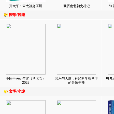
开太平：宋太祖赵匡胤
魏晋南北朝史札记
张
醫學/醫藥
中国中医药年鉴（学术卷）
音乐与大脑：神经科学视角下
思考
2025
的音乐干预
文學/小說