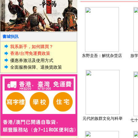
書城快訊
我系新手，如何購買？
香港/台灣免運費政策
东野圭吾：解忧杂货店
放
優惠券激活及使用方式
全面服務保障、退換貨政策
元代的族群文化与科举
七