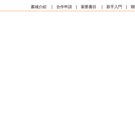
書城介紹
|
合作申請
|
索要書目
|
新手入門
|
聯