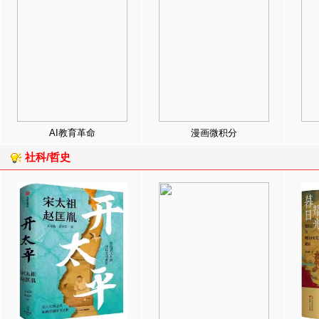
AI教育革命
漫画微积分
社科/哲史