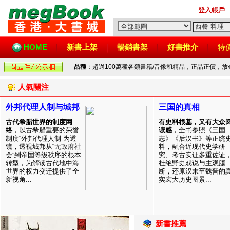
登入帳戶
HOME
新書上架
暢銷書架
好書推介
特
品種
：超過100萬種各類書籍/音像和精品，正品正價，
人氣關注
外邦代理人制与城邦
三国的真相
古代希腊世界的制度网
有史料根基，又有大众
络
，以古希腊重要的荣誉
读感
，全书参照《三国
制度“外邦代理人制”为透
志》《后汉书》等正统
镜，透视城邦从“无政府社
料，融合近现代史学研
会”到帝国等级秩序的根本
究、考古实证多重佐证
转型，为解读古代地中海
杜绝野史戏说与主观臆
世界的权力变迁提供了全
断，还原汉末至魏晋的
新视角...
实宏大历史图景...
新書推薦