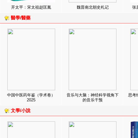
开太平：宋太祖赵匡胤
魏晋南北朝史札记
张
醫學/醫藥
中国中医药年鉴（学术卷）
音乐与大脑：神经科学视角下
思考
2025
的音乐干预
文學/小說