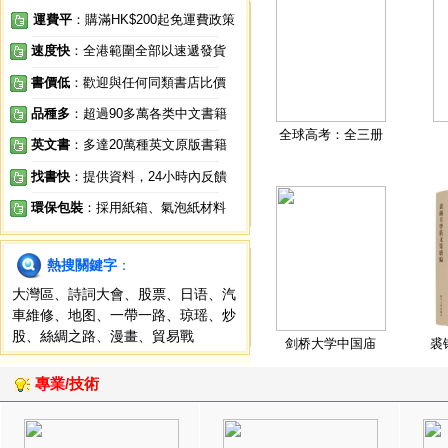
運費平
：購滿HK$200起免運費政策
速度快
：全港範圍全部以速遞發貨
書價低
：歡迎與任何同類書店比價
品種多
：超過90多萬各类中文書籍
全球高考：全三册
英文書
：多達20萬種英文原版書籍
找書快
：提供資料，24小時內反饋
環保包裝
：採用紙箱、氣泡紙材料
熱搜關鍵字
：
大灣區
、
詩詞大會
、
股票
、
日语
、
汽
車維修
、
地图
、
一帶一路
、
琼瑶
、
炒
股
、
絲綢之路
、
漫畫
、
貿易戰
剑桥大学中国庙
裘
專業/技術