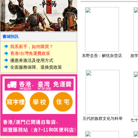
書城快訊
我系新手，如何購買？
香港/台灣免運費政策
东野圭吾：解忧杂货店
放
優惠券激活及使用方式
全面服務保障、退換貨政策
元代的族群文化与科举
七