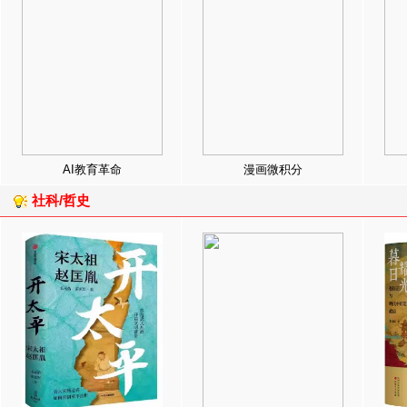
AI教育革命
漫画微积分
社科/哲史