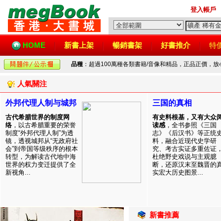
登入帳戶
HOME
新書上架
暢銷書架
好書推介
特
品種
：超過100萬種各類書籍/音像和精品，正品正價，
人氣關注
外邦代理人制与城邦
三国的真相
古代希腊世界的制度网
有史料根基，又有大众
络
，以古希腊重要的荣誉
读感
，全书参照《三国
制度“外邦代理人制”为透
志》《后汉书》等正统
镜，透视城邦从“无政府社
料，融合近现代史学研
会”到帝国等级秩序的根本
究、考古实证多重佐证
转型，为解读古代地中海
杜绝野史戏说与主观臆
世界的权力变迁提供了全
断，还原汉末至魏晋的
新视角...
实宏大历史图景...
新書推薦