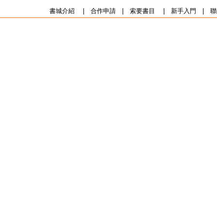
書城介紹
|
合作申請
|
索要書目
|
新手入門
|
聯