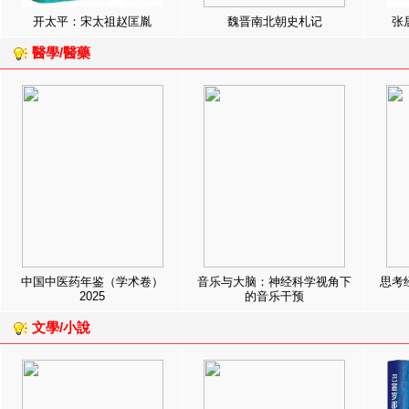
开太平：宋太祖赵匡胤
魏晋南北朝史札记
张
醫學/醫藥
中国中医药年鉴（学术卷）
音乐与大脑：神经科学视角下
思考
2025
的音乐干预
文學/小說