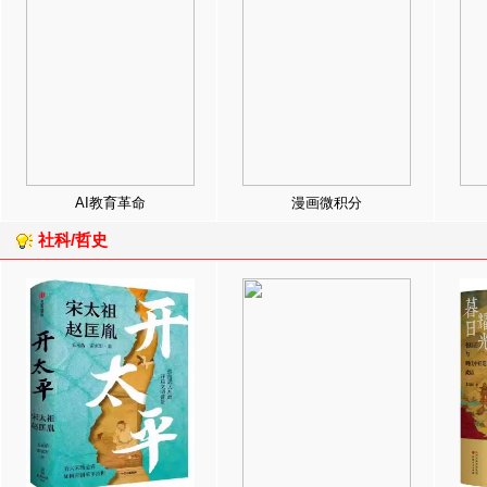
AI教育革命
漫画微积分
社科/哲史