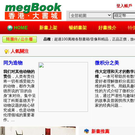
登入帳戶
HOME
新書上架
暢銷書架
好書推介
特
品種
：超過100萬種各類書籍/音像和精品，正品正價，
人氣關注
同为造物
微积分之美
我们对其他动物的
伟大定理和天才的数学
责任
，人类有责任
维
，一本可帮助所有数
将一切有感受能力
爱好者理解微积分底层
的动物，都作为康
维的科普书。用颇具趣
德所说的“目的自
性的方式介绍了微积分
身”来对待。集中呈
法，通过严谨性与趣味
现了科斯嘉德关于
的故事及曾困扰伟大数
动物议题的核心研
家的经典问题...
究成果，也是动物
伦理领域的重要著
作。...
新書推薦