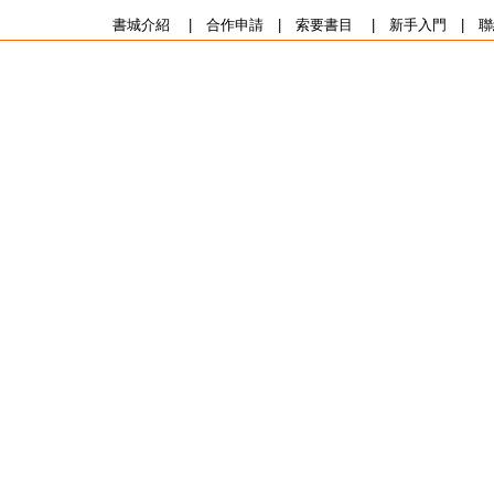
書城介紹
|
合作申請
|
索要書目
|
新手入門
|
聯