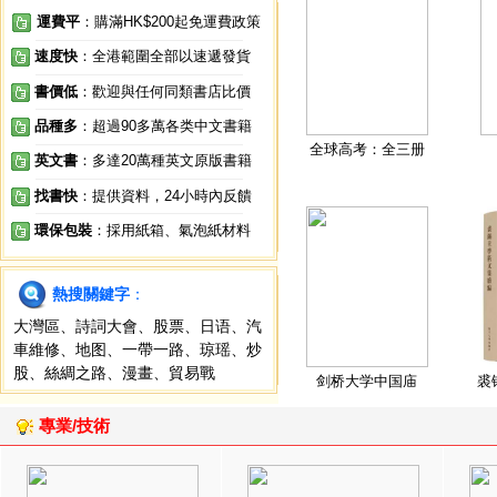
運費平
：購滿HK$200起免運費政策
速度快
：全港範圍全部以速遞發貨
書價低
：歡迎與任何同類書店比價
品種多
：超過90多萬各类中文書籍
全球高考：全三册
英文書
：多達20萬種英文原版書籍
找書快
：提供資料，24小時內反饋
環保包裝
：採用紙箱、氣泡紙材料
熱搜關鍵字
：
大灣區
、
詩詞大會
、
股票
、
日语
、
汽
車維修
、
地图
、
一帶一路
、
琼瑶
、
炒
股
、
絲綢之路
、
漫畫
、
貿易戰
剑桥大学中国庙
裘
專業/技術