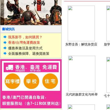
書城快訊
我系新手，如何購買？
香港/台灣免運費政策
东野圭吾：解忧杂货店
放
優惠券激活及使用方式
全面服務保障、退換貨政策
元代的族群文化与科举
七