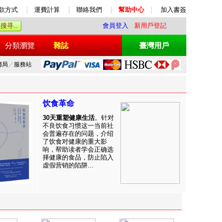
款方式
|
運費計算
|
聯絡我們
|
幫助中心
|
加入書簽
會員登入
新用戶登記
分類瀏覽
雜誌
臺灣用戶
郵局
／
服務站
饮食革命
30天重塑健康生活
。针对
不良饮食习惯这一当前社
会普遍存在的问题，介绍
了饮食对健康的重大影
响，帮助读者学会正确选
择健康的食品，防止陷入
虚假营销的陷阱...