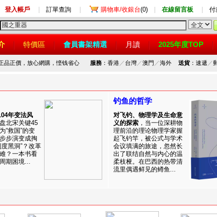
登入帳戶
|
訂單查詢
|
購物車/收銀台
(0)
|
在線留言板
|
付
介
特價區
會員書架精選
月讀
2025年度TOP
，正品正價，放心網購，悭钱省心
服務
：香港
／
台灣
／
澳門
／
海外
送貨
：速遞
／
钓鱼的哲学
1104年变法风
对飞钓、物理学及生命意
盘北宋关键45
义的探索
，当一位深耕物
为“救国”的变
理前沿的理论物理学家握
步步演变成掏
起飞钓竿，被公式与学术
制度黑洞”？改革
会议填满的旅途，忽然长
难？一本书看
出了联结自然与内心的温
期困境...
柔枝桠。在巴西的热带清
流里偶遇鲜见的鳟鱼...