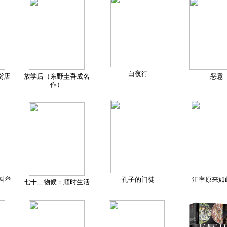
白夜行
货店
放学后（东野圭吾成名
恶意
作）
科举
孔子的门徒
汇率原来如
七十二物候：顺时生活