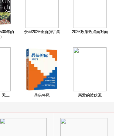
500年的
余华2026全新演讲集
2026政策热点面对面
）
一无二
兵头将尾
亲爱的波伏瓦