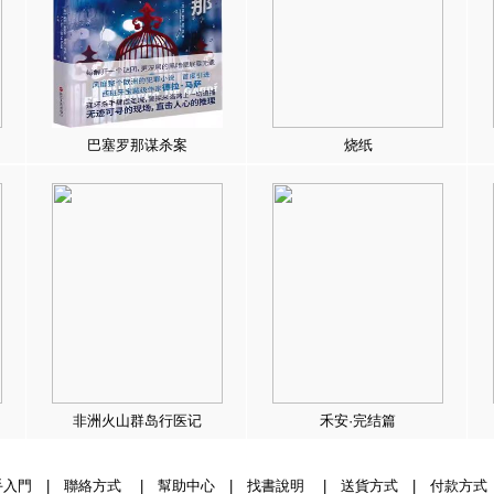
巴塞罗那谋杀案
烧纸
非洲火山群岛行医记
禾安·完结篇
手入門
|
聯絡方式
|
幫助中心
|
找書說明
|
送貨方式
|
付款方式