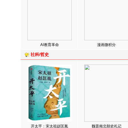
AI教育革命
漫画微积分
社科/哲史
开太平：宋太祖赵匡胤
魏晋南北朝史札记