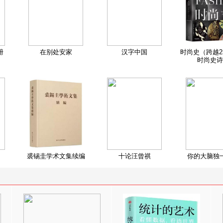
册
在别处安家
汉字中国
时尚史（跨越2
时尚史诗
裘锡圭学术文集续编
十论汪曾祺
你的大脑独