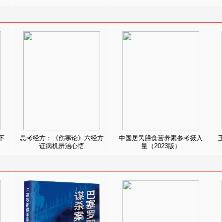
下
思考经方：《伤寒论》六经方
中国居民膳食营养素参考摄入
证病机辨治心悟
量（2023版）