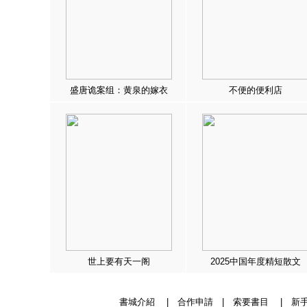
盛唐诡案组：黄泉的嫁衣
不便的便利店
世上要有天一阁
2025中国年度精短散文
書城介紹
|
合作申請
|
索要書目
|
新