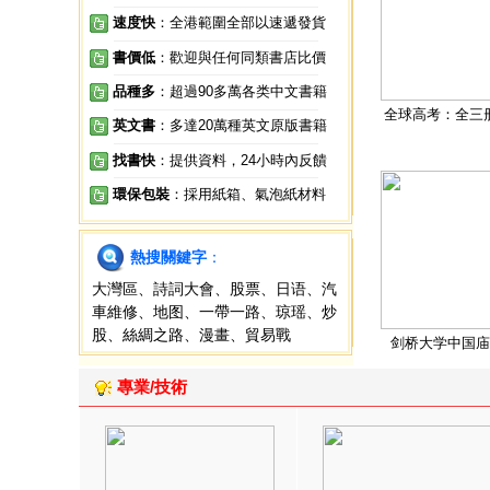
速度快
：全港範圍全部以速遞發貨
書價低
：歡迎與任何同類書店比價
品種多
：超過90多萬各类中文書籍
全球高考：全三
英文書
：多達20萬種英文原版書籍
找書快
：提供資料，24小時內反饋
環保包裝
：採用紙箱、氣泡紙材料
熱搜關鍵字
：
大灣區
、
詩詞大會
、
股票
、
日语
、
汽
車維修
、
地图
、
一帶一路
、
琼瑶
、
炒
股
、
絲綢之路
、
漫畫
、
貿易戰
剑桥大学中国庙
專業/技術