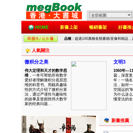
HOME
新書上架
暢銷書架
好書推
品種
：超過100萬種各類書籍/音像和精品
人氣關注
微积分之美
文明3
伟大定理和天才的数学思
1060年—
维
，一本可帮助所有数学
云
，深度复
爱好者理解微积分底层思
年：一场名
维的科普书。用颇具趣味
法，如何一
性的方式介绍了微积分算
空国运的“
法，通过严谨性与趣味性
为什么这么
的故事及曾困扰伟大数学
懂变法的全周
家的经典问题...
新書推薦