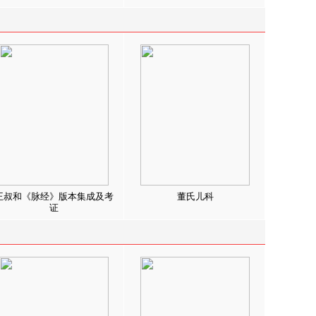
王叔和《脉经》版本集成及考
董氏儿科
证