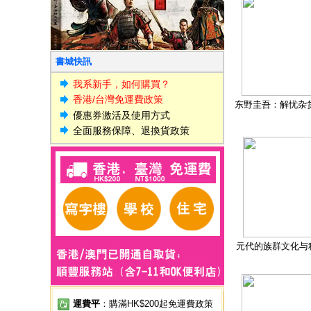
書城快訊
我系新手，如何購買？
香港/台灣免運費政策
东野圭吾：解忧杂
優惠券激活及使用方式
全面服務保障、退換貨政策
元代的族群文化与
運費平
：購滿HK$200起免運費政策