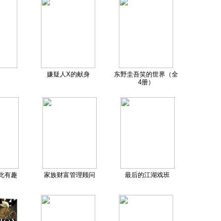
嫌疑人X的献身
东野圭吾笑的世界（全
4册）
此有趣
家族财富管理顾问
最后的江湖戏班