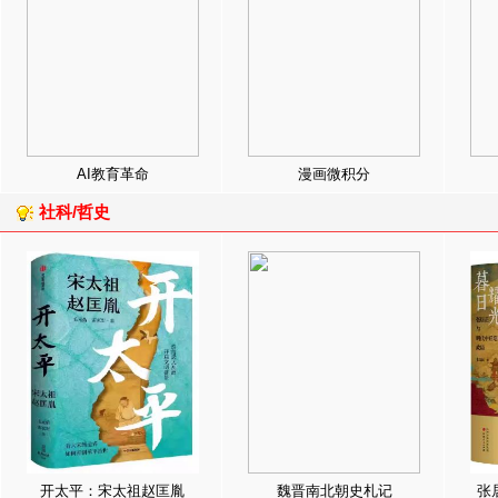
AI教育革命
漫画微积分
社科/哲史
开太平：宋太祖赵匡胤
魏晋南北朝史札记
张