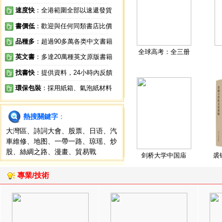
速度快
：全港範圍全部以速遞發貨
書價低
：歡迎與任何同類書店比價
品種多
：超過90多萬各类中文書籍
全球高考：全三册
英文書
：多達20萬種英文原版書籍
找書快
：提供資料，24小時內反饋
環保包裝
：採用紙箱、氣泡紙材料
熱搜關鍵字
：
大灣區
、
詩詞大會
、
股票
、
日语
、
汽
車維修
、
地图
、
一帶一路
、
琼瑶
、
炒
股
、
絲綢之路
、
漫畫
、
貿易戰
剑桥大学中国庙
裘
專業/技術