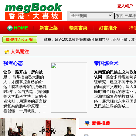
登入帳戶
HOME
新書上架
暢銷書架
好書推介
特
品種
：超過100萬種各類書籍/音像和精品，正品正價，
人氣關注
强者心态
帝国炼金术
让你一路开挂，所向披
东南亚的民族主义与政
靡
， 能掌控自己大脑的
认同
，整合多种理论与
人，才能掌控自己的命
证研究，建立不同于欧
运！脑科学专家姚乃琳耗
的民族主义理论，深入
时3年，亲自执笔，揭秘耶
民时期至现代的东南亚
鲁大学脑科学博士后的强
追溯错综复杂的族群脉
者法则，用通俗的语言拆
络，展示现代东南亚国
解复杂的脑科学原理，一
及民族边界的形成...
看就懂，一用就灵。。...
新書推薦