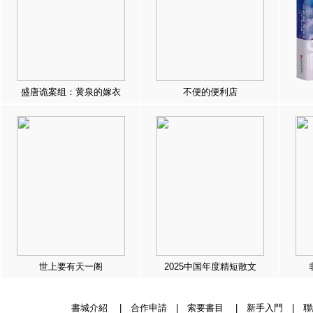
盛唐诡案组：黄泉的嫁衣
不便的便利店
世上要有天一阁
2025中国年度精短散文
書城介紹
|
合作申請
|
索要書目
|
新手入門
|
聯