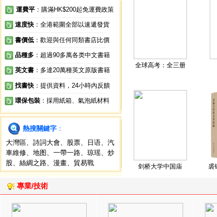
運費平
：購滿HK$200起免運費政策
速度快
：全港範圍全部以速遞發貨
書價低
：歡迎與任何同類書店比價
品種多
：超過90多萬各类中文書籍
全球高考：全三册
英文書
：多達20萬種英文原版書籍
找書快
：提供資料，24小時內反饋
環保包裝
：採用紙箱、氣泡紙材料
熱搜關鍵字
：
大灣區
、
詩詞大會
、
股票
、
日语
、
汽
車維修
、
地图
、
一帶一路
、
琼瑶
、
炒
股
、
絲綢之路
、
漫畫
、
貿易戰
剑桥大学中国庙
裘
專業/技術