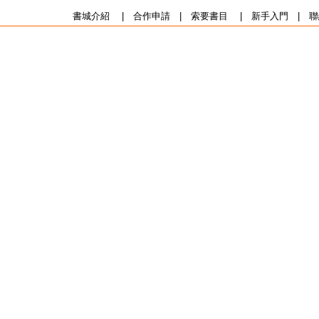
書城介紹
|
合作申請
|
索要書目
|
新手入門
|
聯