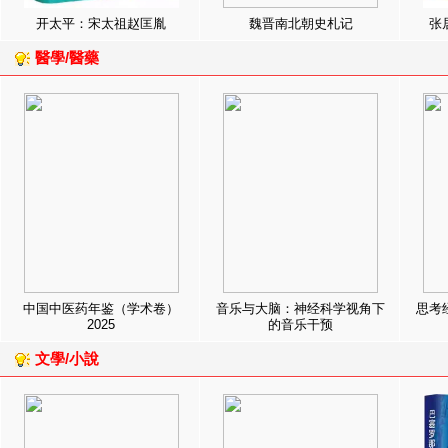
开太平：宋太祖赵匡胤
魏晋南北朝史札记
张
醫學/醫藥
中国中医药年鉴（学术卷）
音乐与大脑：神经科学视角下
思考
2025
的音乐干预
文學/小說