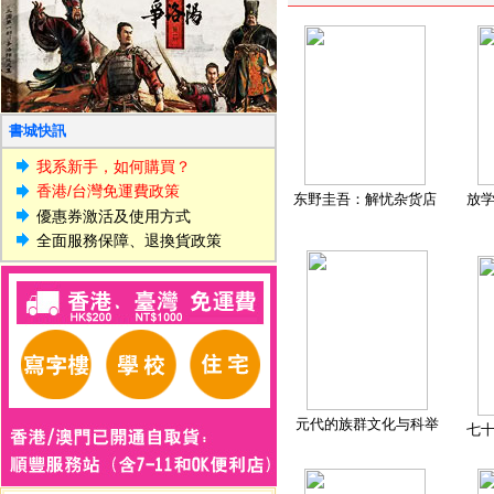
書城快訊
我系新手，如何購買？
香港/台灣免運費政策
东野圭吾：解忧杂货店
放
優惠券激活及使用方式
全面服務保障、退換貨政策
元代的族群文化与科举
七