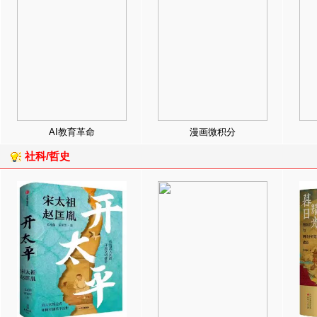
AI教育革命
漫画微积分
社科/哲史