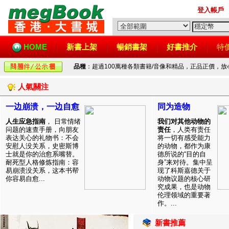
登入帳戶
HOME
新書上架
暢銷書架
好書推介
特
品種
：超過100萬種各類書籍/音像和精品，正品正價，
人氣關注
一边崩溃，一边自愈
同为造物
人生应急指南
， 日常情绪
我们对其他动物的
问题的速查手册，向朋友
责任
，人类有责任
表达关心的礼物书：不会
将一切有感受能力
安慰人没关系，史密斯博
的动物，都作为康
士就是你的治愈系嘴替。
德所说的“目的自
耐死型人格修炼指南：容
身”来对待。集中呈
易崩溃没关系，这本书帮
现了科斯嘉德关于
你容易自愈...
动物议题的核心研
究成果，也是动物
伦理领域的重要著
作。...
新書推薦