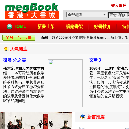
登入帳戶
HOME
新書上架
暢銷書架
好書推介
特
品種
：超過100萬種各類書籍/音像和精品，正品正價，
人氣關注
微积分之美
文明3
伟大定理和天才的数学思
1060年—1104年变法风
维
，一本可帮助所有数学
云
，深度复盘北宋关键4
爱好者理解微积分底层思
年：一场名为“救国”的变
维的科普书。用颇具趣味
法，如何一步步演变成
性的方式介绍了微积分算
空国运的“制度黑洞”？
法，通过严谨性与趣味性
为什么这么难？一本书
的故事及曾困扰伟大数学
懂变法的全周期困境...
家的经典问题...
新書推薦