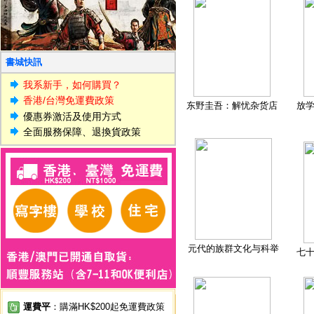
書城快訊
我系新手，如何購買？
香港/台灣免運費政策
东野圭吾：解忧杂货店
放
優惠券激活及使用方式
全面服務保障、退換貨政策
元代的族群文化与科举
七
運費平
：購滿HK$200起免運費政策