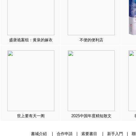
盛唐诡案组：黄泉的嫁衣
不便的便利店
世上要有天一阁
2025中国年度精短散文
書城介紹
|
合作申請
|
索要書目
|
新手入門
|
聯