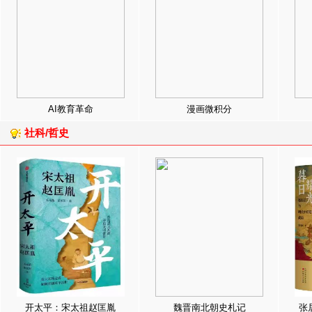
AI教育革命
漫画微积分
社科/哲史
开太平：宋太祖赵匡胤
魏晋南北朝史札记
张