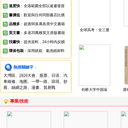
速度快
：全港範圍全部以速遞發貨
書價低
：歡迎與任何同類書店比價
品種多
：超過90多萬各类中文書籍
全球高考：全三册
英文書
：多達20萬種英文原版書籍
找書快
：提供資料，24小時內反饋
環保包裝
：採用紙箱、氣泡紙材料
熱搜關鍵字
：
大灣區
、
詩詞大會
、
股票
、
日语
、
汽
車維修
、
地图
、
一帶一路
、
琼瑶
、
炒
股
、
絲綢之路
、
漫畫
、
貿易戰
剑桥大学中国庙
裘
專業/技術