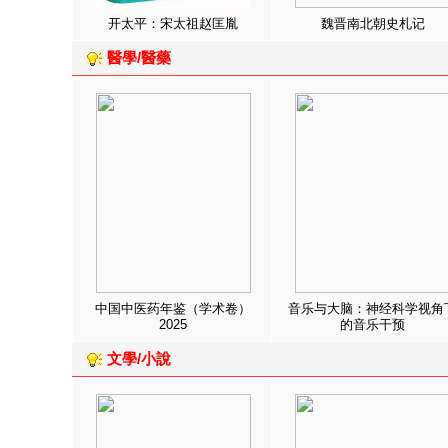
开太平：宋太祖赵匡胤
魏晋南北朝史札记
醫學/醫藥
中国中医药年鉴（学术卷）
音乐与大脑：神经科学视角
2025
的音乐干预
文學/小說