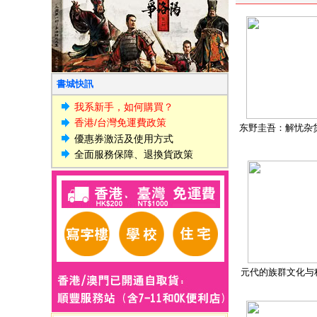
書城快訊
我系新手，如何購買？
香港/台灣免運費政策
东野圭吾：解忧杂
優惠券激活及使用方式
全面服務保障、退換貨政策
元代的族群文化与