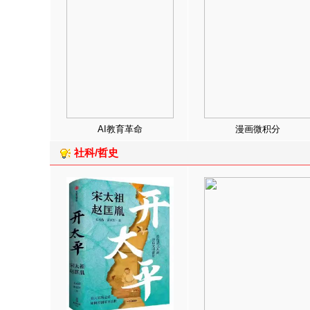
AI教育革命
漫画微积分
社科/哲史