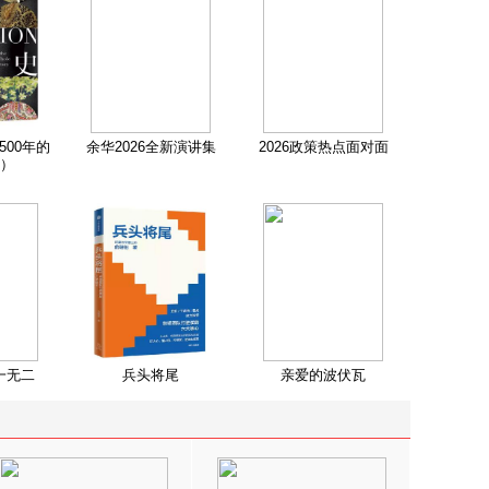
500年的
余华2026全新演讲集
2026政策热点面对面
）
一无二
兵头将尾
亲爱的波伏瓦