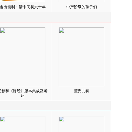
走出秦制：清末民初六十年
中产阶级的孩子们
王叔和《脉经》版本集成及考
董氏儿科
证