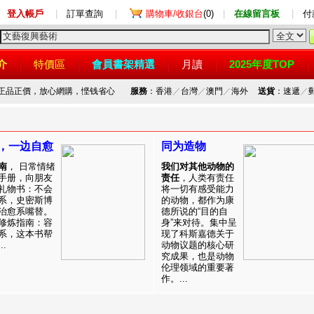
登入帳戶
|
訂單查詢
|
購物車/收銀台
(0)
|
在線留言板
|
付
介
特價區
會員書架精選
月讀
2025年度TOP
，正品正價，放心網購，悭钱省心
服務
：香港
／
台灣
／
澳門
／
海外
送貨
：速遞
／
，一边自愈
同为造物
南
， 日常情绪
我们对其他动物的
手册，向朋友
责任
，人类有责任
礼物书：不会
将一切有感受能力
系，史密斯博
的动物，都作为康
治愈系嘴替。
德所说的“目的自
修炼指南：容
身”来对待。集中呈
系，这本书帮
现了科斯嘉德关于
.
动物议题的核心研
究成果，也是动物
伦理领域的重要著
作。...