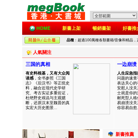
HOME
新書上架
暢銷書架
好書推
品種
：超過100萬種各類書籍/音像和精品
人氣關注
三国的真相
一边崩溃
有史料根基，又有大众阅
人生应急指
读感
，全书参照《三国
问题的速查
志》《后汉书》等正统史
表达关心的
料，融合近现代史学研
安慰人没关
究、考古实证多重佐证，
士就是你的
杜绝野史戏说与主观臆
耐死型人格
断，还原汉末至魏晋的真
易崩溃没关
实宏大历史图景...
你容易自愈..
新書推薦