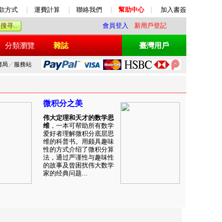
款方式
|
運費計算
|
聯絡我們
|
幫助中心
|
加入書簽
會員登入
新用戶登記
分類瀏覽
雜誌
臺灣用戶
郵局
／
服務站
微积分之美
伟大定理和天才的数学思
维
，一本可帮助所有数学
爱好者理解微积分底层思
维的科普书。用颇具趣味
性的方式介绍了微积分算
法，通过严谨性与趣味性
的故事及曾困扰伟大数学
家的经典问题...