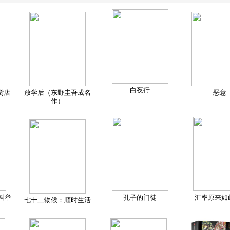
白夜行
货店
放学后（东野圭吾成名
恶意
作）
科举
孔子的门徒
汇率原来如
七十二物候：顺时生活