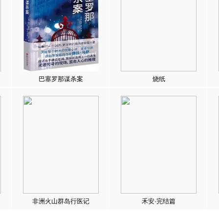
巴塞罗那谋杀案
烧纸
非洲火山群岛行医记
禾安·完结篇