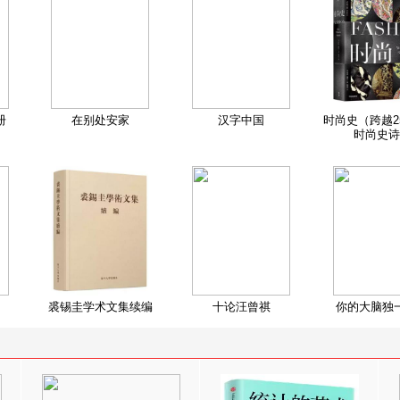
册
在别处安家
汉字中国
时尚史（跨越2
时尚史诗
裘锡圭学术文集续编
十论汪曾祺
你的大脑独