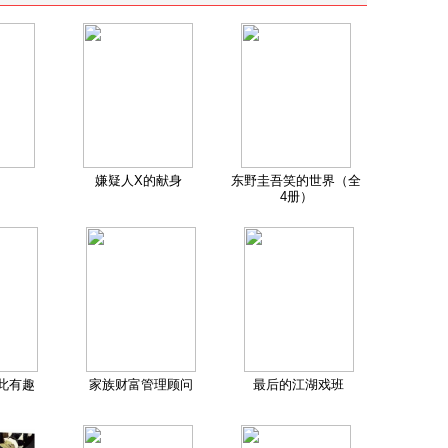
嫌疑人X的献身
东野圭吾笑的世界（全
4册）
此有趣
家族财富管理顾问
最后的江湖戏班