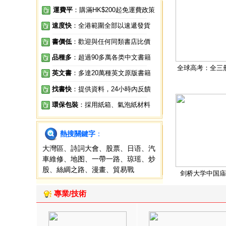
運費平
：購滿HK$200起免運費政策
速度快
：全港範圍全部以速遞發貨
書價低
：歡迎與任何同類書店比價
品種多
：超過90多萬各类中文書籍
全球高考：全三
英文書
：多達20萬種英文原版書籍
找書快
：提供資料，24小時內反饋
環保包裝
：採用紙箱、氣泡紙材料
熱搜關鍵字
：
大灣區
、
詩詞大會
、
股票
、
日语
、
汽
車維修
、
地图
、
一帶一路
、
琼瑶
、
炒
股
、
絲綢之路
、
漫畫
、
貿易戰
剑桥大学中国庙
專業/技術