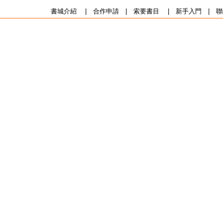
書城介紹
|
合作申請
|
索要書目
|
新手入門
|
聯