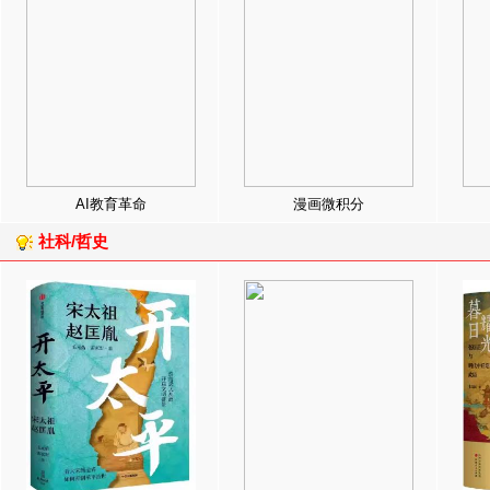
AI教育革命
漫画微积分
社科/哲史