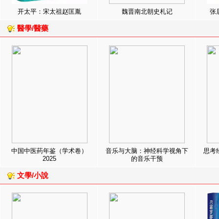
开太平：宋太祖赵匡胤
魏晋南北朝史札记
张
醫學/醫藥
中国中医药年鉴（学术卷）
音乐与大脑：神经科学视角下
思考
2025
的音乐干预
文學/小說