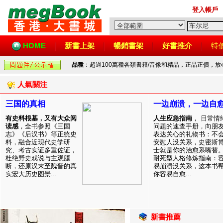
登入帳戶
HOME
新書上架
暢銷書架
好書推介
特
品種
：超過100萬種各類書籍/音像和精品，正品正價，
人氣關注
三国的真相
一边崩溃，一边自
有史料根基，又有大众阅
人生应急指南
， 日常情
读感
，全书参照《三国
问题的速查手册，向朋
志》《后汉书》等正统史
表达关心的礼物书：不
料，融合近现代史学研
安慰人没关系，史密斯
究、考古实证多重佐证，
士就是你的治愈系嘴替
杜绝野史戏说与主观臆
耐死型人格修炼指南：
断，还原汉末至魏晋的真
易崩溃没关系，这本书
实宏大历史图景...
你容易自愈...
新書推薦