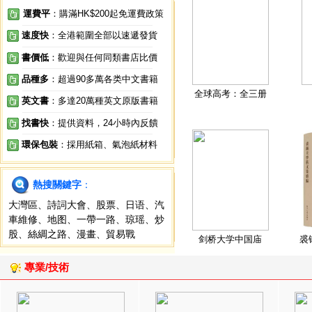
運費平
：購滿HK$200起免運費政策
速度快
：全港範圍全部以速遞發貨
書價低
：歡迎與任何同類書店比價
品種多
：超過90多萬各类中文書籍
全球高考：全三册
英文書
：多達20萬種英文原版書籍
找書快
：提供資料，24小時內反饋
環保包裝
：採用紙箱、氣泡紙材料
熱搜關鍵字
：
大灣區
、
詩詞大會
、
股票
、
日语
、
汽
車維修
、
地图
、
一帶一路
、
琼瑶
、
炒
股
、
絲綢之路
、
漫畫
、
貿易戰
剑桥大学中国庙
裘
專業/技術