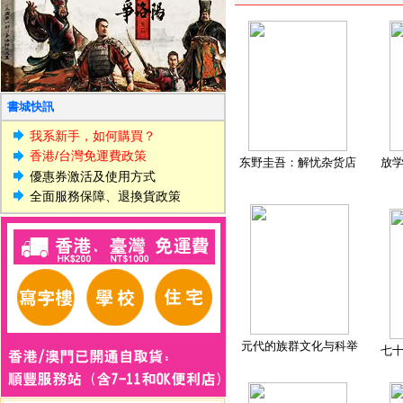
書城快訊
我系新手，如何購買？
香港/台灣免運費政策
东野圭吾：解忧杂货店
放
優惠券激活及使用方式
全面服務保障、退換貨政策
元代的族群文化与科举
七