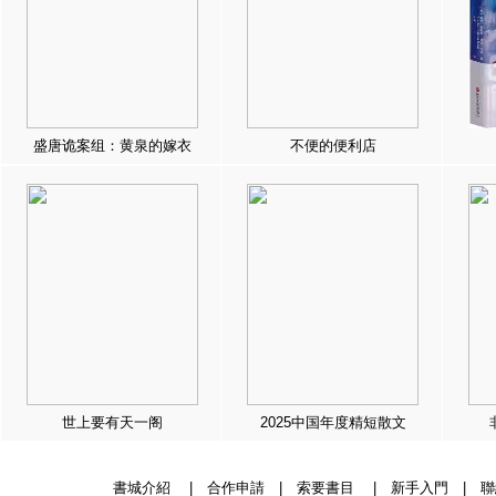
盛唐诡案组：黄泉的嫁衣
不便的便利店
世上要有天一阁
2025中国年度精短散文
書城介紹
|
合作申請
|
索要書目
|
新手入門
|
聯