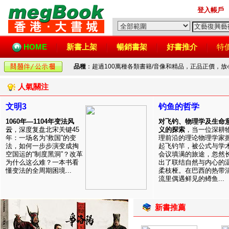
登入帳戶
HOME
新書上架
暢銷書架
好書推介
特
品種
：超過100萬種各類書籍/音像和精品，正品正價，
人氣關注
文明3
钓鱼的哲学
1060年—1104年变法风
对飞钓、物理学及生命
云
，深度复盘北宋关键45
义的探索
，当一位深耕
年：一场名为“救国”的变
理前沿的理论物理学家
法，如何一步步演变成掏
起飞钓竿，被公式与学
空国运的“制度黑洞”？改革
会议填满的旅途，忽然
为什么这么难？一本书看
出了联结自然与内心的
懂变法的全周期困境...
柔枝桠。在巴西的热带
流里偶遇鲜见的鳟鱼...
新書推薦