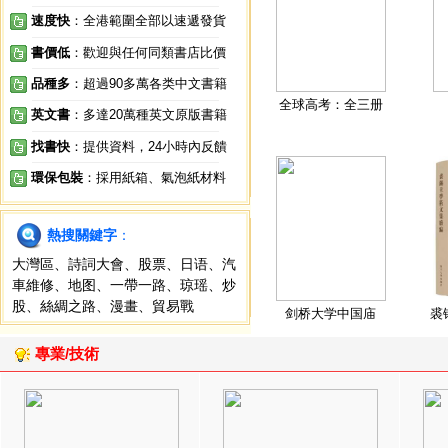
速度快
：全港範圍全部以速遞發貨
書價低
：歡迎與任何同類書店比價
品種多
：超過90多萬各类中文書籍
全球高考：全三册
英文書
：多達20萬種英文原版書籍
找書快
：提供資料，24小時內反饋
環保包裝
：採用紙箱、氣泡紙材料
熱搜關鍵字
：
大灣區
、
詩詞大會
、
股票
、
日语
、
汽
車維修
、
地图
、
一帶一路
、
琼瑶
、
炒
股
、
絲綢之路
、
漫畫
、
貿易戰
剑桥大学中国庙
裘
專業/技術