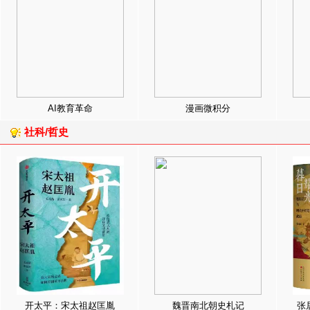
AI教育革命
漫画微积分
社科/哲史
开太平：宋太祖赵匡胤
魏晋南北朝史札记
张