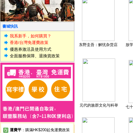
書城快訊
我系新手，如何購買？
香港/台灣免運費政策
东野圭吾：解忧杂货店
放
優惠券激活及使用方式
全面服務保障、退換貨政策
元代的族群文化与科举
七
運費平
：購滿HK$200起免運費政策