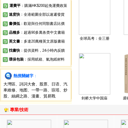
運費平
：購滿HK$200起免運費政策
速度快
：全港範圍全部以速遞發貨
書價低
：歡迎與任何同類書店比價
品種多
：超過90多萬各类中文書籍
全球高考：全三册
英文書
：多達20萬種英文原版書籍
找書快
：提供資料，24小時內反饋
環保包裝
：採用紙箱、氣泡紙材料
熱搜關鍵字
：
大灣區
、
詩詞大會
、
股票
、
日语
、
汽
車維修
、
地图
、
一帶一路
、
琼瑶
、
炒
股
、
絲綢之路
、
漫畫
、
貿易戰
剑桥大学中国庙
裘
專業/技術