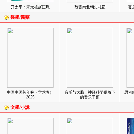
开太平：宋太祖赵匡胤
魏晋南北朝史札记
张
醫學/醫藥
中国中医药年鉴（学术卷）
音乐与大脑：神经科学视角下
思考
2025
的音乐干预
文學/小說