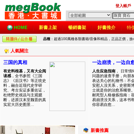
登入帳戶
HOME
新書上架
暢銷書架
好書推介
特
品種
：超過100萬種各類書籍/音像和精品，正品正價，
人氣關注
三国的真相
一边崩溃，一边自
有史料根基，又有大众阅
人生应急指南
， 日常情
读感
，全书参照《三国
问题的速查手册，向朋
志》《后汉书》等正统史
表达关心的礼物书：不
料，融合近现代史学研
安慰人没关系，史密斯
究、考古实证多重佐证，
士就是你的治愈系嘴替
杜绝野史戏说与主观臆
耐死型人格修炼指南：
断，还原汉末至魏晋的真
易崩溃没关系，这本书
实宏大历史图景...
你容易自愈...
新書推薦