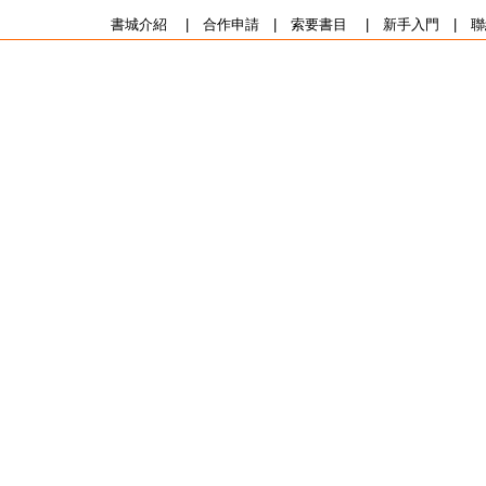
書城介紹
|
合作申請
|
索要書目
|
新手入門
|
聯