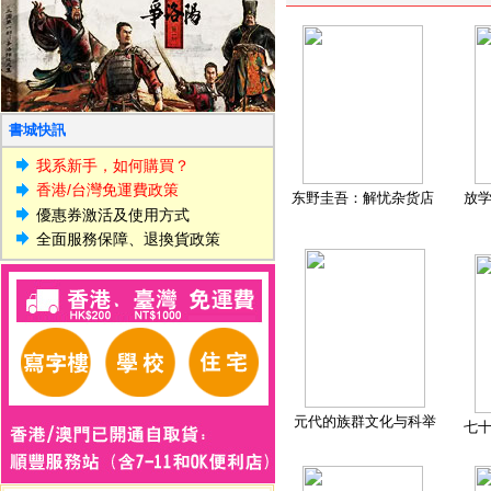
書城快訊
我系新手，如何購買？
香港/台灣免運費政策
东野圭吾：解忧杂货店
放
優惠券激活及使用方式
全面服務保障、退換貨政策
元代的族群文化与科举
七