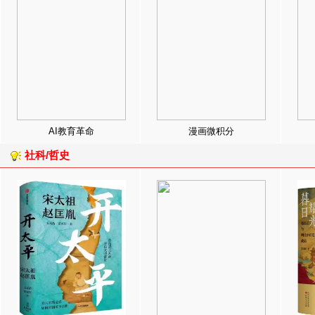
AI教育革命
漫画微积分
社科/哲史