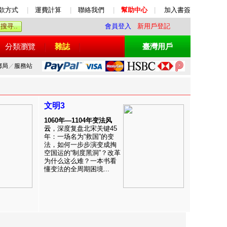
款方式
|
運費計算
|
聯絡我們
|
幫助中心
|
加入書簽
會員登入
新用戶登記
分類瀏覽
雜誌
臺灣用戶
郵局
／
服務站
文明3
1060年—1104年变法风
云
，深度复盘北宋关键45
年：一场名为“救国”的变
法，如何一步步演变成掏
空国运的“制度黑洞”？改革
为什么这么难？一本书看
懂变法的全周期困境...