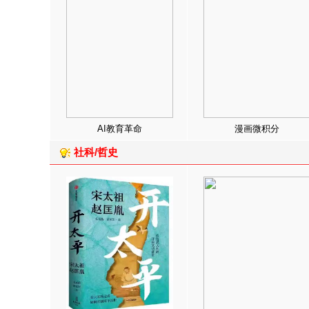
AI教育革命
漫画微积分
社科/哲史