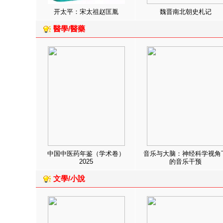
开太平：宋太祖赵匡胤
魏晋南北朝史札记
醫學/醫藥
中国中医药年鉴（学术卷）
音乐与大脑：神经科学视角
2025
的音乐干预
文學/小說