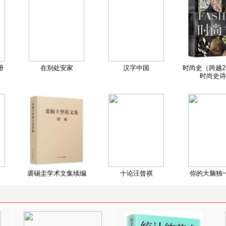
册
在别处安家
汉字中国
时尚史（跨越2
时尚史诗
裘锡圭学术文集续编
十论汪曾祺
你的大脑独