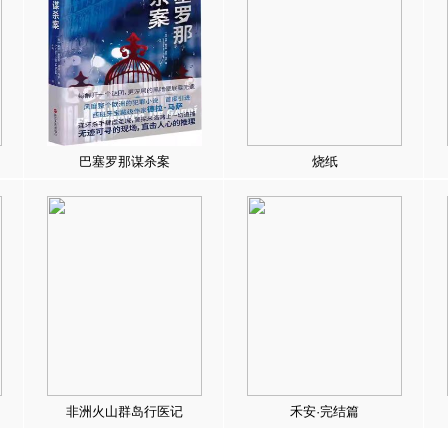
巴塞罗那谋杀案
烧纸
非洲火山群岛行医记
禾安·完结篇