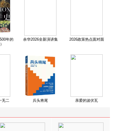
500年的
余华2026全新演讲集
2026政策热点面对面
）
一无二
兵头将尾
亲爱的波伏瓦