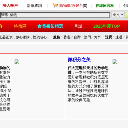
登入帳戶
|
訂單查詢
|
購物車/收銀台
(0)
|
在線留言板
|
付
介
特價區
會員書架精選
月讀
2025年度TOP
，正品正價，放心網購，悭钱省心
服務
：香港
／
台灣
／
澳門
／
海外
送貨
：速遞
／
微积分之美
动物的
伟大定理和天才的数学思
有责任
维
，一本可帮助所有数学
受能力
爱好者理解微积分底层思
作为康
维的科普书。用颇具趣味
目的自
性的方式介绍了微积分算
。集中呈
法，通过严谨性与趣味性
德关于
的故事及曾困扰伟大数学
核心研
家的经典问题...
是动物
重要著