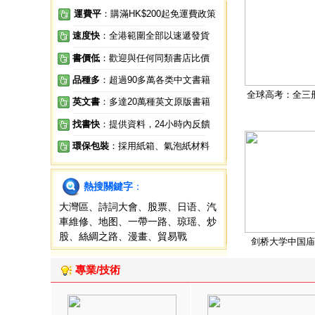
運費平
：購滿HK$200起免運費政策
速度快
：全港範圍全部以速遞發貨
書價低
：歡迎與任何同類書店比價
品種多
：超過90多萬各类中文書籍
全球高考：全三
英文書
：多達20萬種英文原版書籍
找書快
：提供資料，24小時內反饋
環保包裝
：採用紙箱、氣泡紙材料
熱搜關鍵字
：
大灣區
、
詩詞大會
、
股票
、
日语
、
汽
車維修
、
地图
、
一帶一路
、
琼瑶
、
炒
股
、
絲綢之路
、
漫畫
、
貿易戰
剑桥大学中国庙
專業/技術