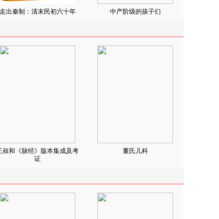
走出秦制：清末民初六十年
中产阶级的孩子们
王叔和《脉经》版本集成及考
董氏儿科
证