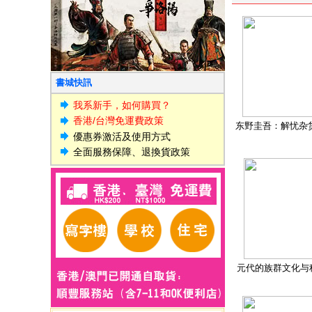
書城快訊
我系新手，如何購買？
香港/台灣免運費政策
东野圭吾：解忧杂
優惠券激活及使用方式
全面服務保障、退換貨政策
元代的族群文化与