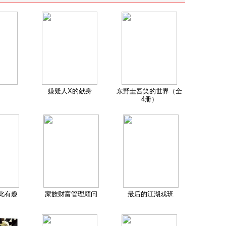
嫌疑人X的献身
东野圭吾笑的世界（全
4册）
此有趣
家族财富管理顾问
最后的江湖戏班