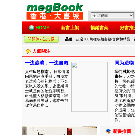
HOME
新書上架
暢銷書架
好書推
品種
：超過100萬種各類書籍/音像和精品
人氣關注
一边崩溃，一边自愈
同为造物
人生应急指南
， 日常情绪
我们对其他
问题的速查手册，向朋友
责任
，人类
表达关心的礼物书：不会
将一切有感
安慰人没关系，史密斯博
的动物，都
士就是你的治愈系嘴替。
德所说的“
耐死型人格修炼指南：容
身”来对待
易崩溃没关系，这本书帮
现了科斯嘉
你容易自愈...
动物议题的
究成果，也
伦理领域的
作。...
新書推薦