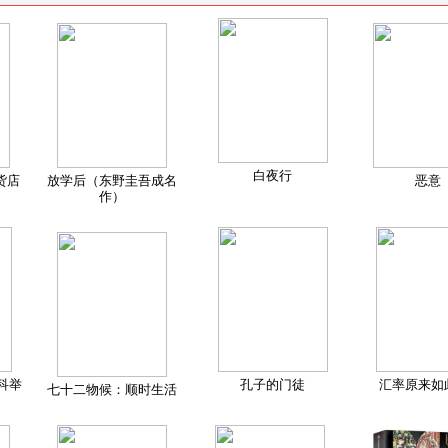
白夜行
货店
放学后（东野圭吾成名
恶意
作）
科举
孔子的门徒
汇率原来如
七十二物候：顺时生活