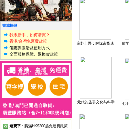
書城快訊
我系新手，如何購買？
香港/台灣免運費政策
东野圭吾：解忧杂货店
放
優惠券激活及使用方式
全面服務保障、退換貨政策
元代的族群文化与科举
七
運費平
：購滿HK$200起免運費政策