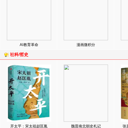
AI教育革命
漫画微积分
社科/哲史
开太平：宋太祖赵匡胤
魏晋南北朝史札记
张