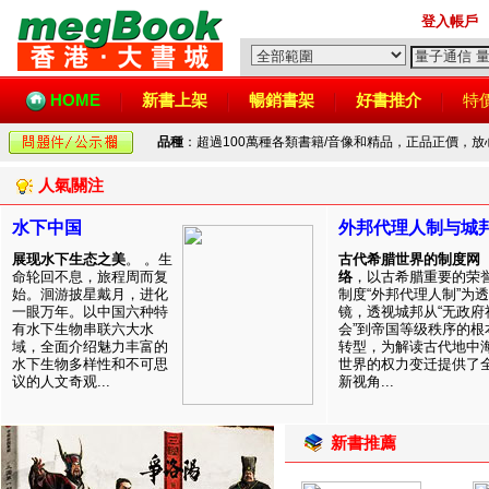
登入帳戶
HOME
新書上架
暢銷書架
好書推介
特
品種
：超過100萬種各類書籍/音像和精品，正品正價，
人氣關注
水下中国
外邦代理人制与城
展现水下生态之美
。 。生
古代希腊世界的制度网
命轮回不息，旅程周而复
络
，以古希腊重要的荣
始。洄游披星戴月，进化
制度“外邦代理人制”为透
一眼万年。以中国六种特
镜，透视城邦从“无政府
有水下生物串联六大水
会”到帝国等级秩序的根
域，全面介绍魅力丰富的
转型，为解读古代地中
水下生物多样性和不可思
世界的权力变迁提供了
议的人文奇观...
新视角...
新書推薦