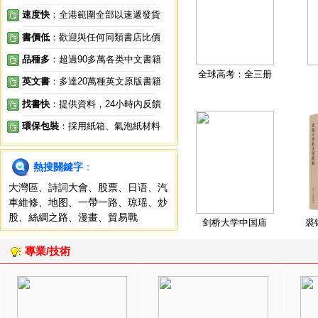
速度快
：全港範圍全部以速遞發貨
書價低
：歡迎與任何同類書店比價
品種多
：超過90多萬各类中文書籍
全球高考：全三册
英文書
：多達20萬種英文原版書籍
找書快
：提供資料，24小時內反饋
環保包裝
：採用紙箱、氣泡紙材料
熱搜關鍵字
：
大灣區
、
詩詞大會
、
股票
、
日语
、
汽
車維修
、
地图
、
一帶一路
、
琼瑶
、
炒
股
、
絲綢之路
、
漫畫
、
貿易戰
剑桥大学中国庙
裘
專業/技術