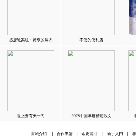
盛唐诡案组：黄泉的嫁衣
不便的便利店
世上要有天一阁
2025中国年度精短散文
書城介紹
|
合作申請
|
索要書目
|
新手入門
|
聯