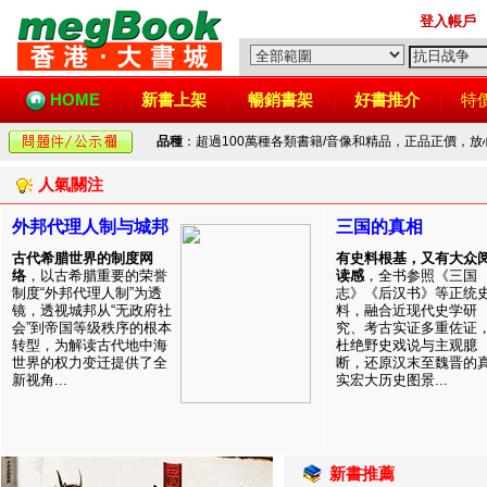
登入帳戶
HOME
新書上架
暢銷書架
好書推介
特
品種
：超過100萬種各類書籍/音像和精品，正品正價，
人氣關注
外邦代理人制与城邦
三国的真相
古代希腊世界的制度网
有史料根基，又有大众
络
，以古希腊重要的荣誉
读感
，全书参照《三国
制度“外邦代理人制”为透
志》《后汉书》等正统
镜，透视城邦从“无政府社
料，融合近现代史学研
会”到帝国等级秩序的根本
究、考古实证多重佐证
转型，为解读古代地中海
杜绝野史戏说与主观臆
世界的权力变迁提供了全
断，还原汉末至魏晋的
新视角...
实宏大历史图景...
新書推薦