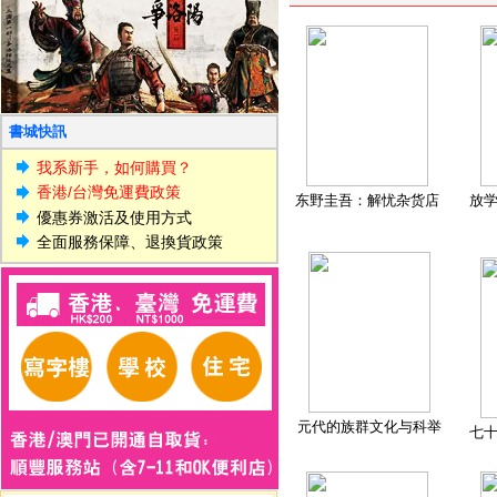
書城快訊
我系新手，如何購買？
香港/台灣免運費政策
东野圭吾：解忧杂货店
放
優惠券激活及使用方式
全面服務保障、退換貨政策
元代的族群文化与科举
七