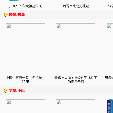
开太平：宋太祖赵匡胤
魏晋南北朝史札记
张
醫學/醫藥
中国中医药年鉴（学术卷）
音乐与大脑：神经科学视角下
思考
2025
的音乐干预
文學/小說