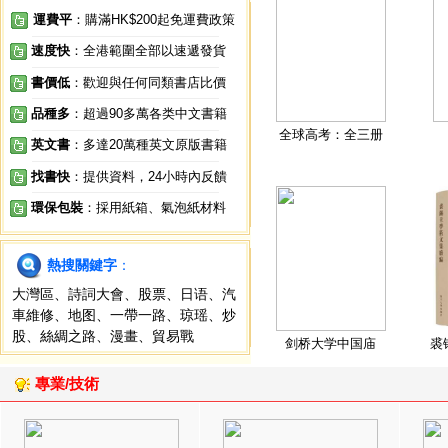
運費平
：購滿HK$200起免運費政策
速度快
：全港範圍全部以速遞發貨
書價低
：歡迎與任何同類書店比價
品種多
：超過90多萬各类中文書籍
全球高考：全三册
英文書
：多達20萬種英文原版書籍
找書快
：提供資料，24小時內反饋
環保包裝
：採用紙箱、氣泡紙材料
熱搜關鍵字
：
大灣區
、
詩詞大會
、
股票
、
日语
、
汽
車維修
、
地图
、
一帶一路
、
琼瑶
、
炒
股
、
絲綢之路
、
漫畫
、
貿易戰
剑桥大学中国庙
裘
專業/技術