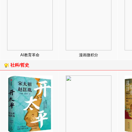
AI教育革命
漫画微积分
社科/哲史