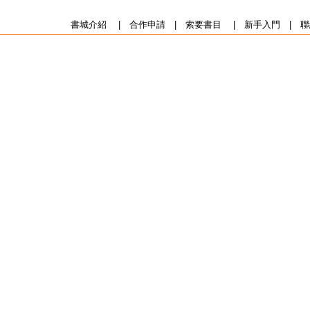
書城介紹
|
合作申請
|
索要書目
|
新手入門
|
聯