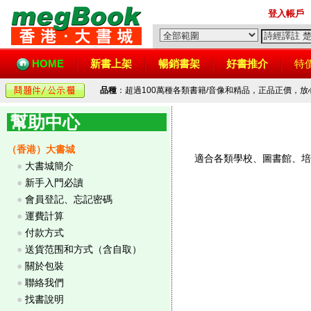
登入帳戶
HOME
新書上架
暢銷書架
好書推介
特
品種
：超過100萬種各類書籍/音像和精品，正品正價，
幫助中心
（香港）大書城
適合各類學校、圖書館、培
●
大書城簡介
●
新手入門必讀
●
會員登記、忘記密碼
●
運費計算
●
付款方式
●
送貨范围和方式（含自取）
●
關於包裝
●
聯絡我們
●
找書說明