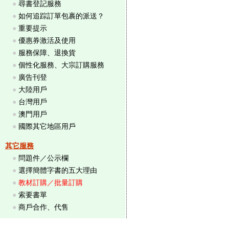
●
尋書登記服務
●
如何追踪訂單包裹的派送？
●
重要提示
●
優惠券激活及使用
●
服務保障、退換貨
●
個性化服務、大宗訂購服務
●
廣告刊登
●
大陸用戶
●
台灣用戶
●
澳門用戶
●
國際其它地區用戶
其它服務
●
問題件／公示欄
●
選擇簡體字書的五大理由
●
教材訂購／批量訂購
●
索要書單
●
商戶合作、代售