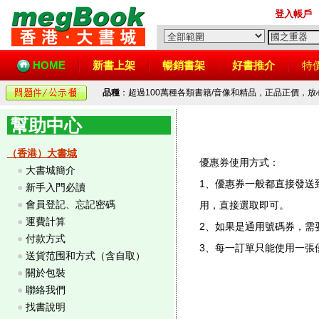
登入帳戶
HOME
新書上架
暢銷書架
好書推介
特
品種
：超過100萬種各類書籍/音像和精品，正品正價，
幫助中心
（香港）大書城
優惠券使用方式：
●
大書城簡介
1、優惠券一般都直接發送
●
新手入門必讀
●
會員登記、忘記密碼
用，直接選取即可。
●
運費計算
2、如果是通用號碼券，需
●
付款方式
3、每一訂單只能使用一張
●
送貨范围和方式（含自取）
●
關於包裝
●
聯絡我們
●
找書說明