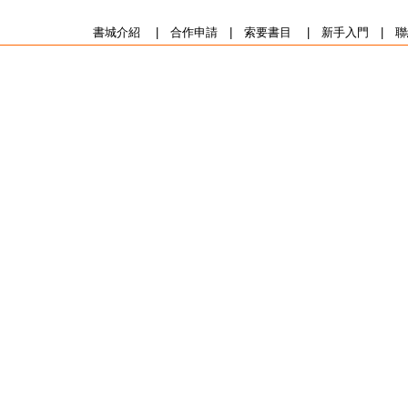
書城介紹
|
合作申請
|
索要書目
|
新手入門
|
聯