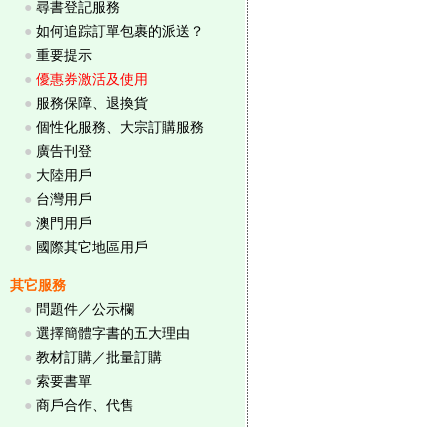
●
尋書登記服務
●
如何追踪訂單包裹的派送？
●
重要提示
●
優惠券激活及使用
●
服務保障、退換貨
●
個性化服務、大宗訂購服務
●
廣告刊登
●
大陸用戶
●
台灣用戶
●
澳門用戶
●
國際其它地區用戶
其它服務
●
問題件／公示欄
●
選擇簡體字書的五大理由
●
教材訂購／批量訂購
●
索要書單
●
商戶合作、代售