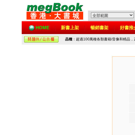
HOME
新書上架
暢銷書架
好書推
品種
：超過100萬種各類書籍/音像和精品