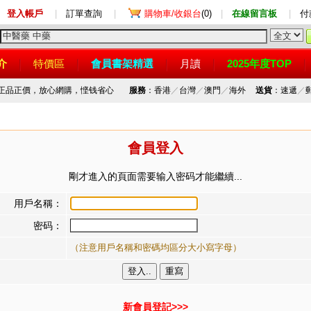
登入帳戶
|
訂單查詢
|
購物車/收銀台
(0)
|
在線留言板
|
付
介
特價區
會員書架精選
月讀
2025年度TOP
，正品正價，放心網購，悭钱省心
服務
：香港
／
台灣
／
澳門
／
海外
送貨
：速遞
／
會員登入
剛才進入的頁面需要输入密码才能繼續...
用戶名稱：
密码：
（注意用戶名稱和密碼均區分大小寫字母）
新會員登記>>>