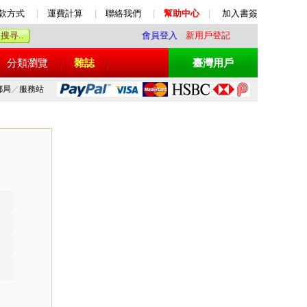
款方式
|
運費計算
|
聯絡我們
|
幫助中心
|
加入書簽
會員登入
新用戶登記
分類瀏覽
雜誌
臺灣用戶
郵局
／
服務站