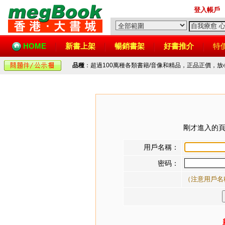
登入帳戶
HOME
新書上架
暢銷書架
好書推介
特
品種
：超過100萬種各類書籍/音像和精品，正品正價，
剛才進入的頁
用戶名稱：
密码：
（注意用戶名