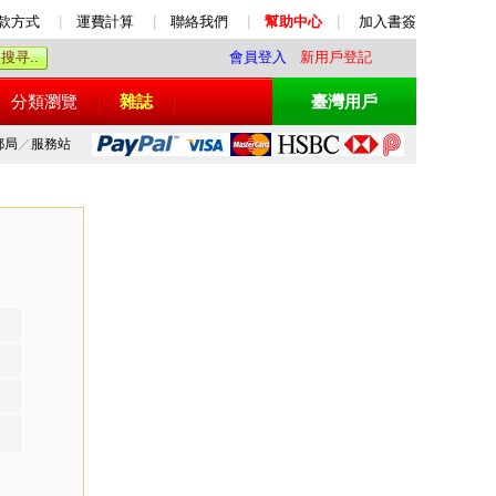
款方式
|
運費計算
|
聯絡我們
|
幫助中心
|
加入書簽
會員登入
新用戶登記
分類瀏覽
雜誌
臺灣用戶
郵局
／
服務站