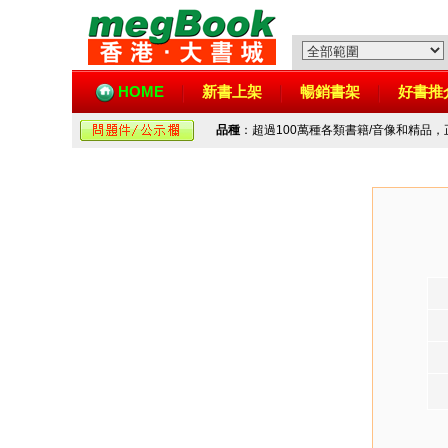
HOME
新書上架
暢銷書架
好書推
品種
：超過100萬種各類書籍/音像和精品