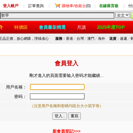
登入帳戶
|
訂單查詢
|
購物車/收銀台
(0)
|
在線留言板
|
付
介
特價區
會員書架精選
月讀
2025年度TOP
，正品正價，放心網購，悭钱省心
服務
：香港
／
台灣
／
澳門
／
海外
送貨
：速遞
／
會員登入
剛才進入的頁面需要输入密码才能繼續...
用戶名稱：
密码：
（注意用戶名稱和密碼均區分大小寫字母）
新會員登記>>>