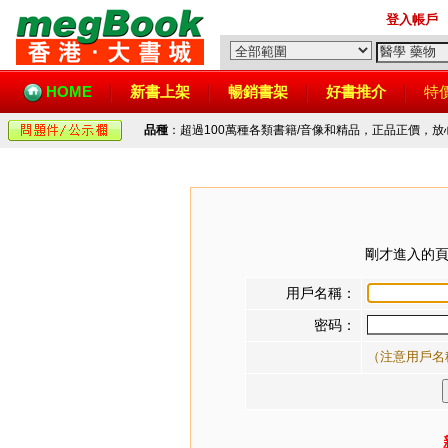
登入帳戶
HOME
新書上架
暢銷書架
好書推介
特
品種
：超過100萬種各類書籍/音像和精品，正品正價，
剛才進入的頁
用戶名稱：
密码：
（注意用戶名