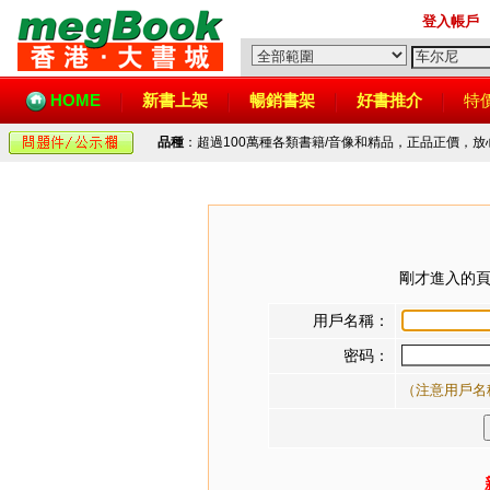
登入帳戶
HOME
新書上架
暢銷書架
好書推介
特
品種
：超過100萬種各類書籍/音像和精品，正品正價，
剛才進入的頁
用戶名稱：
密码：
（注意用戶名