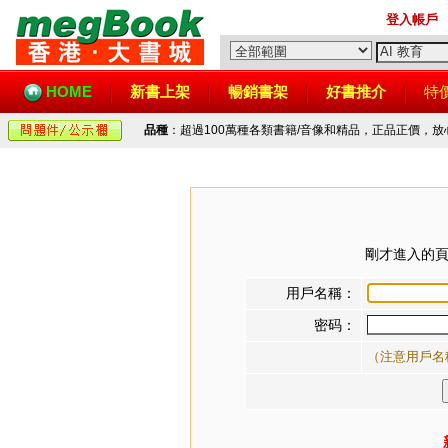
登入帳戶
HOME
新書上架
暢銷書架
好書推介
特
品種
：超過100萬種各類書籍/音像和精品，正品正價，
剛才進入的頁
用戶名稱：
密码：
（注意用戶名