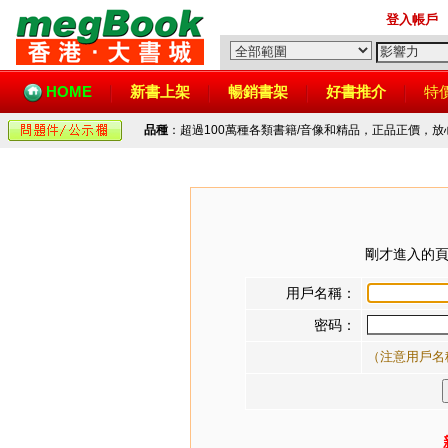
登入帳戶
HOME
新書上架
暢銷書架
好書推介
特
品種
：超過100萬種各類書籍/音像和精品，正品正價，
剛才進入的頁
用戶名稱：
密码：
（注意用戶名