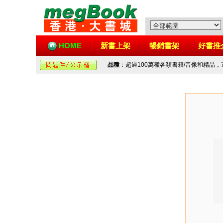
HOME
新書上架
暢銷書架
好書推
品種
：超過100萬種各類書籍/音像和精品