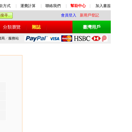
款方式
|
運費計算
|
聯絡我們
|
幫助中心
|
加入書簽
會員登入
新用戶登記
分類瀏覽
雜誌
臺灣用戶
郵局
／
服務站