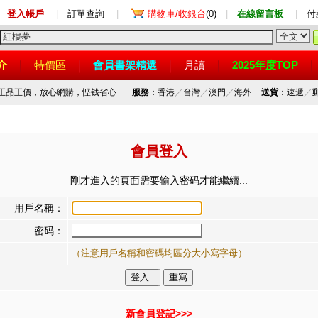
登入帳戶
|
訂單查詢
|
購物車/收銀台
(0)
|
在線留言板
|
付
介
特價區
會員書架精選
月讀
2025年度TOP
，正品正價，放心網購，悭钱省心
服務
：香港
／
台灣
／
澳門
／
海外
送貨
：速遞
／
會員登入
剛才進入的頁面需要输入密码才能繼續...
用戶名稱：
密码：
（注意用戶名稱和密碼均區分大小寫字母）
新會員登記>>>