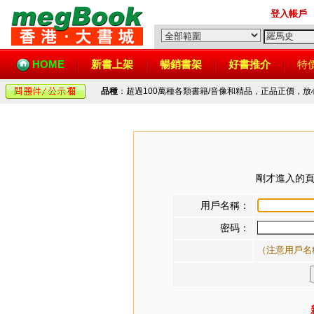
登入帳戶
HOME
新書上架
暢銷書架
好書推介
特
品種
：超過100萬種各類書籍/音像和精品，正品正價，
剛才進入的頁
用戶名稱：
密码：
（注意用戶名