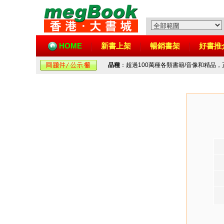
HOME
新書上架
暢銷書架
好書推
品種
：超過100萬種各類書籍/音像和精品