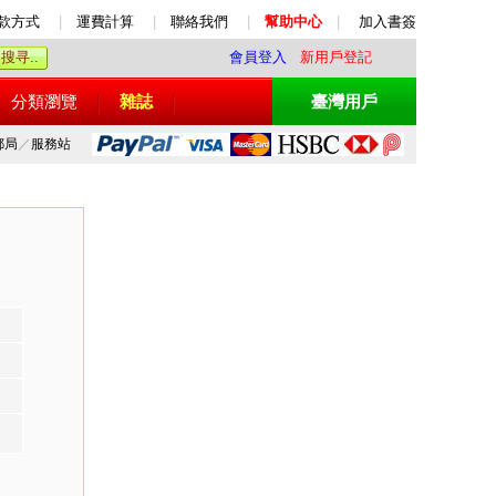
款方式
|
運費計算
|
聯絡我們
|
幫助中心
|
加入書簽
會員登入
新用戶登記
分類瀏覽
雜誌
臺灣用戶
郵局
／
服務站