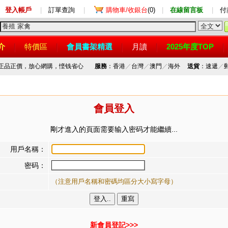
登入帳戶
|
訂單查詢
|
購物車/收銀台
(0)
|
在線留言板
|
付
介
特價區
會員書架精選
月讀
2025年度TOP
，正品正價，放心網購，悭钱省心
服務
：香港
／
台灣
／
澳門
／
海外
送貨
：速遞
／
會員登入
剛才進入的頁面需要输入密码才能繼續...
用戶名稱：
密码：
（注意用戶名稱和密碼均區分大小寫字母）
新會員登記>>>