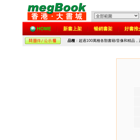
HOME
新書上架
暢銷書架
好書推
品種
：超過100萬種各類書籍/音像和精品