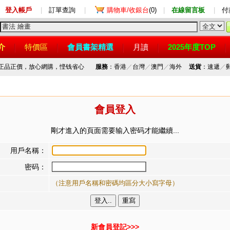
登入帳戶
|
訂單查詢
|
購物車/收銀台
(0)
|
在線留言板
|
付
介
特價區
會員書架精選
月讀
2025年度TOP
，正品正價，放心網購，悭钱省心
服務
：香港
／
台灣
／
澳門
／
海外
送貨
：速遞
／
會員登入
剛才進入的頁面需要输入密码才能繼續...
用戶名稱：
密码：
（注意用戶名稱和密碼均區分大小寫字母）
新會員登記>>>