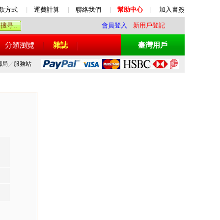
款方式
|
運費計算
|
聯絡我們
|
幫助中心
|
加入書簽
會員登入
新用戶登記
分類瀏覽
雜誌
臺灣用戶
郵局
／
服務站