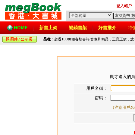
登入帳戶
HOME
新書上架
暢銷書架
好書推介
特
品種
：超過100萬種各類書籍/音像和精品，正品正價，
剛才進入的頁
用戶名稱：
密码：
（注意用戶名