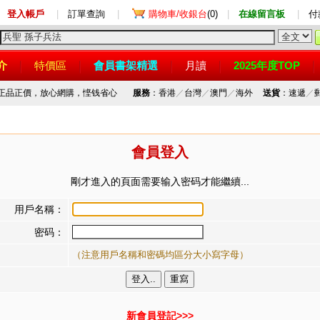
登入帳戶
|
訂單查詢
|
購物車/收銀台
(0)
|
在線留言板
|
付
介
特價區
會員書架精選
月讀
2025年度TOP
，正品正價，放心網購，悭钱省心
服務
：香港
／
台灣
／
澳門
／
海外
送貨
：速遞
／
會員登入
剛才進入的頁面需要输入密码才能繼續...
用戶名稱：
密码：
（注意用戶名稱和密碼均區分大小寫字母）
新會員登記>>>