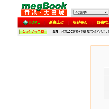
HOME
新書上架
暢銷書架
好書推
品種
：超過100萬種各類書籍/音像和精品