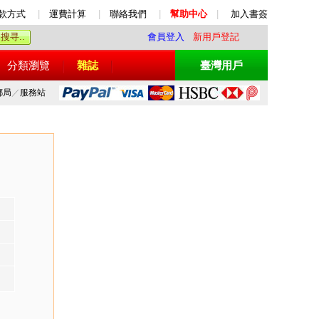
款方式
|
運費計算
|
聯絡我們
|
幫助中心
|
加入書簽
會員登入
新用戶登記
分類瀏覽
雜誌
臺灣用戶
郵局
／
服務站