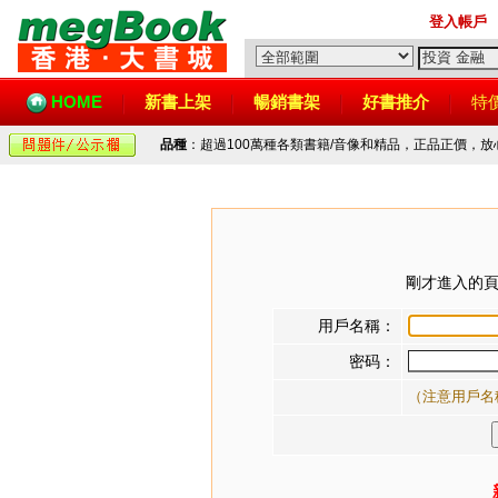
登入帳戶
HOME
新書上架
暢銷書架
好書推介
特
品種
：超過100萬種各類書籍/音像和精品，正品正價，
剛才進入的頁
用戶名稱：
密码：
（注意用戶名